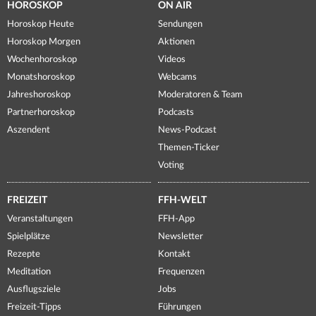
HOROSKOP
ON AIR
Horoskop Heute
Sendungen
Horoskop Morgen
Aktionen
Wochenhoroskop
Videos
Monatshoroskop
Webcams
Jahreshoroskop
Moderatoren & Team
Partnerhoroskop
Podcasts
Aszendent
News-Podcast
Themen-Ticker
Voting
FREIZEIT
FFH-WELT
Veranstaltungen
FFH-App
Spielplätze
Newsletter
Rezepte
Kontakt
Meditation
Frequenzen
Ausflugsziele
Jobs
Freizeit-Tipps
Führungen