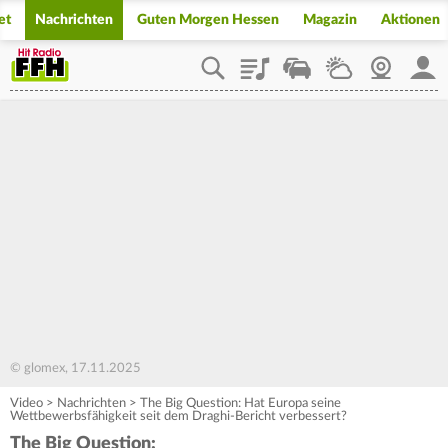
et
Nachrichten
Guten Morgen Hessen
Magazin
Aktionen
Playlist
Staupilot
Wetter
Webcam
Mein
© glomex, 17.11.2025
Video
>
Nachrichten
>
The Big Question: Hat Europa seine
Wettbewerbsfähigkeit seit dem Draghi-Bericht verbessert?
The Big Question: