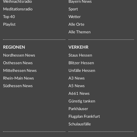
Weihnachtsradio
Bayern News
Meditationsradio
Sport
Top 40
Wetter
Playlist
Alle Orte
Alle Themen
REGIONEN
VERKEHR
Nordhessen News
Staus Hessen
Osthessen News
Blitzer Hessen
Mittelhessen News
Unfälle Hessen
Rhein-Main News
A3 News
Südhessen News
A5 News
A661 News
Günstig tanken
Parkhäuser
Flugplan Frankfurt
Schulausfälle