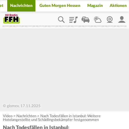
et
Nachrichten
Guten Morgen Hessen
Magazin
Aktionen
Playlist
Staupilot
Wetter
Webcam
Mein
© glomex, 17.11.2025
Video
>
Nachrichten
>
Nach Todesfällen in Istanbul: Weitere
Hotelangestellte und Schädlingsbekämpfer festgenommen
Nach Todesfällen in Istanbul: