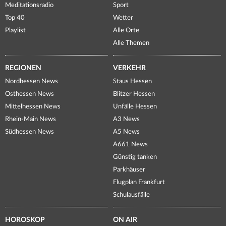
Meditationsradio
Sport
Top 40
Wetter
Playlist
Alle Orte
Alle Themen
REGIONEN
VERKEHR
Nordhessen News
Staus Hessen
Osthessen News
Blitzer Hessen
Mittelhessen News
Unfälle Hessen
Rhein-Main News
A3 News
Südhessen News
A5 News
A661 News
Günstig tanken
Parkhäuser
Flugplan Frankfurt
Schulausfälle
HOROSKOP
ON AIR