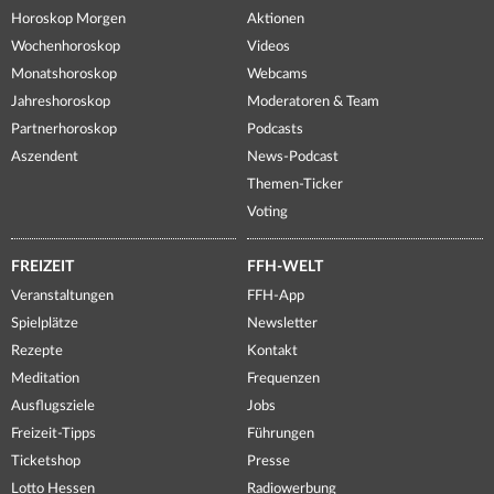
Horoskop Morgen
Aktionen
Wochenhoroskop
Videos
Monatshoroskop
Webcams
Jahreshoroskop
Moderatoren & Team
Partnerhoroskop
Podcasts
Aszendent
News-Podcast
Themen-Ticker
Voting
FREIZEIT
FFH-WELT
Veranstaltungen
FFH-App
Spielplätze
Newsletter
Rezepte
Kontakt
Meditation
Frequenzen
Ausflugsziele
Jobs
Freizeit-Tipps
Führungen
Ticketshop
Presse
Lotto Hessen
Radiowerbung