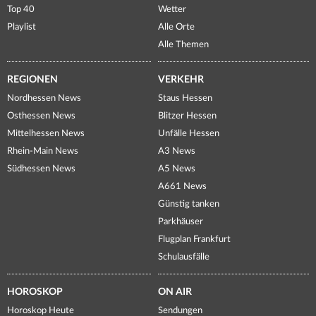
Top 40
Wetter
Playlist
Alle Orte
Alle Themen
REGIONEN
VERKEHR
Nordhessen News
Staus Hessen
Osthessen News
Blitzer Hessen
Mittelhessen News
Unfälle Hessen
Rhein-Main News
A3 News
Südhessen News
A5 News
A661 News
Günstig tanken
Parkhäuser
Flugplan Frankfurt
Schulausfälle
HOROSKOP
ON AIR
Horoskop Heute
Sendungen