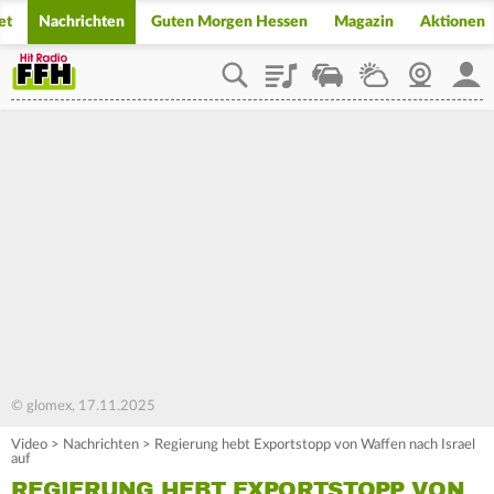
et
Nachrichten
Guten Morgen Hessen
Magazin
Aktionen
Playlist
Staupilot
Wetter
Webcam
Mein
© glomex, 17.11.2025
Video
>
Nachrichten
>
Regierung hebt Exportstopp von Waffen nach Israel
auf
REGIERUNG HEBT EXPORTSTOPP VON