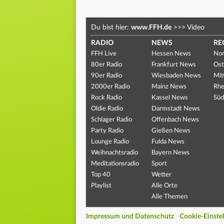
Du bist hier:
www.FFH.de
>>>
Video
RADIO
NEWS
RE
FFH Live
Hessen News
Nor
80er Radio
Frankfurt News
Ost
90er Radio
Wiesbaden News
Mit
2000er Radio
Mainz News
Rhe
Rock Radio
Kassel News
Süd
Oldie Radio
Darmstadt News
Schlager Radio
Offenbach News
Party Radio
Gießen News
Lounge Radio
Fulda News
Weihnachtsradio
Bayern News
Meditationsradio
Sport
Top 40
Wetter
Playlist
Alle Orte
Alle Themen
Impressum und Datenschutz
Cookie-Einste