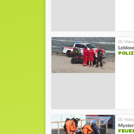
Leblos
POLIZ
Mysteri
FEUE