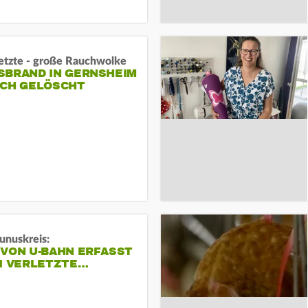
letzte - große Rauchwolke
BRAND IN GERNSHEIM E
CH GELÖSCHT
unuskreis:
 VON U-BAHN ERFASST
EI VERLETZTE…