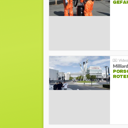
GEFA
Millia
PORSC
ROTE