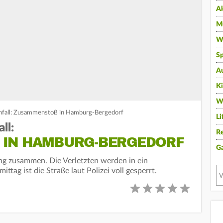
A
Mu
Wi
Sp
A
K
W
Unfall: Zusammenstoß in Hamburg-Bergedorf
Li
ll:
Re
IN HAMBURG-BERGEDORF
G
ng zusammen. Die Verletzten werden in ein
tag ist die Straße laut Polizei voll gesperrt.