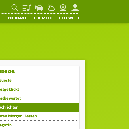
Playlist
Staupilot
Wetter
Webcam
Mein FFH
O
PODCAST
FREIZEIT
FFH-WELT
IDEOS
eueste
stgeklickt
estbewertet
achrichten
uten Morgen Hessen
agazin