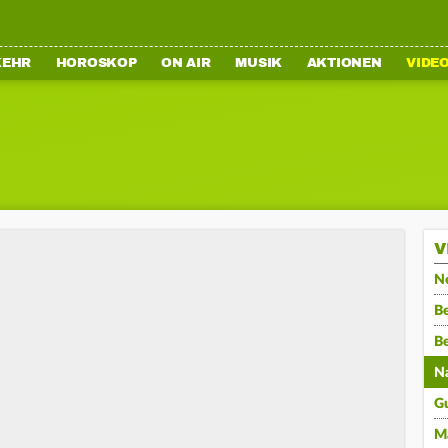
KEHR
HOROSKOP
ON AIR
MUSIK
AKTIONEN
VIDE
V
N
Be
B
N
G
M