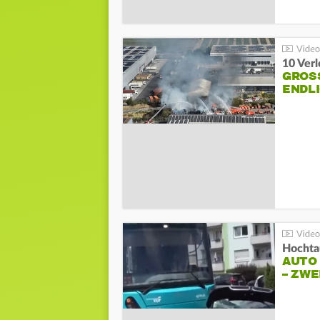
10 Ver
GROSS
NDLI
Hochta
AUTO
– ZW