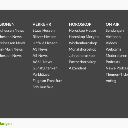
GIONEN
VERKEHR
HOROSKOP
ON AIR
dhessen News
Staus Hessen
Horoskop Heute
Sendungen
hessen News
Blitzer Hessen
Horoskop Morgen
Aktionen
telhessen News
Unfälle Hessen
Wochenhoroskop
Videos
in-Main News
A3 News
Monatshoroskop
Webcams
hessen News
A5 News
Jahreshoroskop
Moderatoren
A661 News
Partnerhoroskop
Podcasts
Günstig tanken
Aszendent
News-Podcas
Parkhäuser
Themen-Tick
Flugplan Frankfurt
Voting
Schulausfälle
llungen