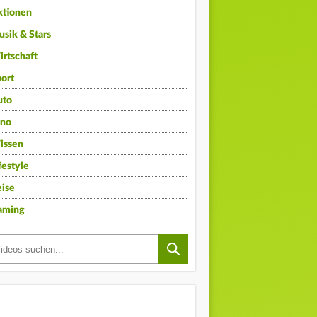
ktionen
sik & Stars
rtschaft
ort
uto
ino
issen
festyle
ise
aming