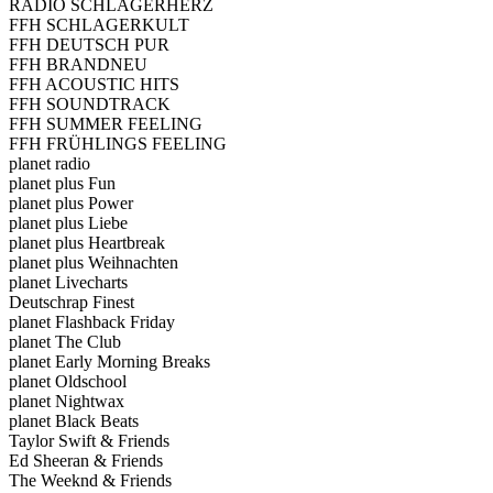
RADIO SCHLAGERHERZ
FFH SCHLAGERKULT
FFH DEUTSCH PUR
FFH BRANDNEU
FFH ACOUSTIC HITS
FFH SOUNDTRACK
FFH SUMMER FEELING
FFH FRÜHLINGS FEELING
planet radio
planet plus Fun
planet plus Power
planet plus Liebe
planet plus Heartbreak
planet plus Weihnachten
planet Livecharts
Deutschrap Finest
planet Flashback Friday
planet The Club
planet Early Morning Breaks
planet Oldschool
planet Nightwax
planet Black Beats
Taylor Swift & Friends
Ed Sheeran & Friends
The Weeknd & Friends