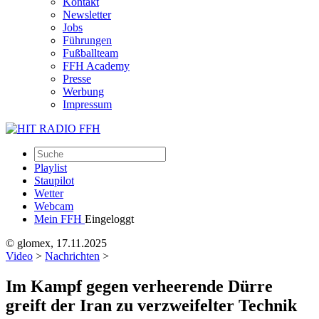
Kontakt
Newsletter
Jobs
Führungen
Fußballteam
FFH Academy
Presse
Werbung
Impressum
Playlist
Staupilot
Wetter
Webcam
Mein FFH
Eingeloggt
© glomex, 17.11.2025
Video
>
Nachrichten
>
Im Kampf gegen verheerende Dürre
greift der Iran zu verzweifelter Technik