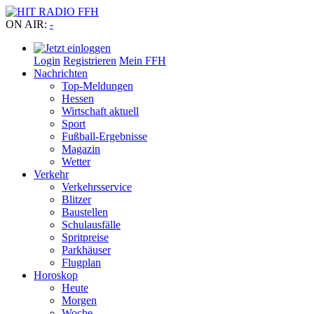
ON AIR:
-
Login
Registrieren
Mein FFH
Nachrichten
Top-Meldungen
Hessen
Wirtschaft aktuell
Sport
Fußball-Ergebnisse
Magazin
Wetter
Verkehr
Verkehrsservice
Blitzer
Baustellen
Schulausfälle
Spritpreise
Parkhäuser
Flugplan
Horoskop
Heute
Morgen
Woche