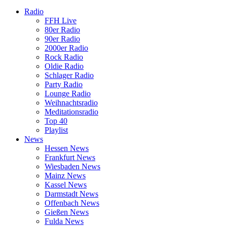
Radio
FFH Live
80er Radio
90er Radio
2000er Radio
Rock Radio
Oldie Radio
Schlager Radio
Party Radio
Lounge Radio
Weihnachtsradio
Meditationsradio
Top 40
Playlist
News
Hessen News
Frankfurt News
Wiesbaden News
Mainz News
Kassel News
Darmstadt News
Offenbach News
Gießen News
Fulda News