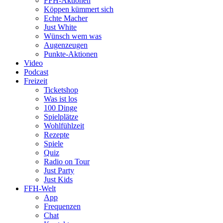
FFH-Aktionen
Köppen kümmert sich
Echte Macher
Just White
Wünsch wem was
Augenzeugen
Punkte-Aktionen
Video
Podcast
Freizeit
Ticketshop
Was ist los
100 Dinge
Spielplätze
Wohlfühlzeit
Rezepte
Spiele
Quiz
Radio on Tour
Just Party
Just Kids
FFH-Welt
App
Frequenzen
Chat