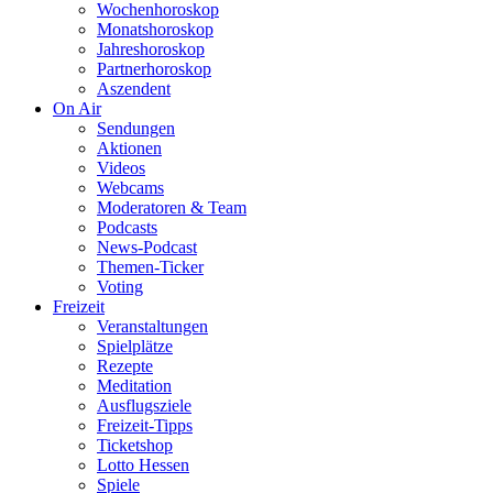
Wochenhoroskop
Monatshoroskop
Jahreshoroskop
Partnerhoroskop
Aszendent
On Air
Sendungen
Aktionen
Videos
Webcams
Moderatoren & Team
Podcasts
News-Podcast
Themen-Ticker
Voting
Freizeit
Veranstaltungen
Spielplätze
Rezepte
Meditation
Ausflugsziele
Freizeit-Tipps
Ticketshop
Lotto Hessen
Spiele