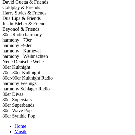
David Guetta & Friends
Coldplay & Friends
Harry Styles & Friends
Dua Lipa & Friends
Justin Bieber & Friends
Beyoncé & Friends
80er-Radio harmony
harmony +70er
harmony +90er
harmony +Karneval
harmony +Weihnachten
Neue Deutsche Welle
80er Kultnight
70er-80er Kultnight
80er-90er Kultnight Radio
harmony Feelings
harmony Schlager Radio
80er Divas
80er Superstars
80er Superbands
80er Wave Pop
80er Synthie Pop
Home
Musik