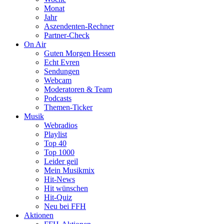
Monat
Jahr
Aszendenten-Rechner
Partner-Check
On Air
Guten Morgen Hessen
Echt Evren
Sendungen
Webcam
Moderatoren & Team
Podcasts
Themen-Ticker
Musik
Webradios
Playlist
Top 40
Top 1000
Leider geil
Mein Musikmix
Hit-News
Hit wünschen
Hit-Quiz
Neu bei FFH
Aktionen