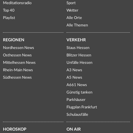
Meditationsradio
Sport
Top 40
Wetter
Playlist
Alle Orte
Alle Themen
REGIONEN
VERKEHR
Nordhessen News
Staus Hessen
Osthessen News
Blitzer Hessen
Mittelhessen News
Unfälle Hessen
Rhein-Main News
A3 News
Südhessen News
A5 News
A661 News
Günstig tanken
Parkhäuser
Flugplan Frankfurt
Schulausfälle
HOROSKOP
ON AIR