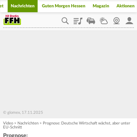
et
Nachrichten
Guten Morgen Hessen
Magazin
Aktionen
Playlist
Staupilot
Wetter
Webcam
Mein
© glomex, 17.11.2025
Video
>
Nachrichten
>
Prognose: Deutsche Wirtschaft wächst, aber unter
EU-Schnitt
Prognose: