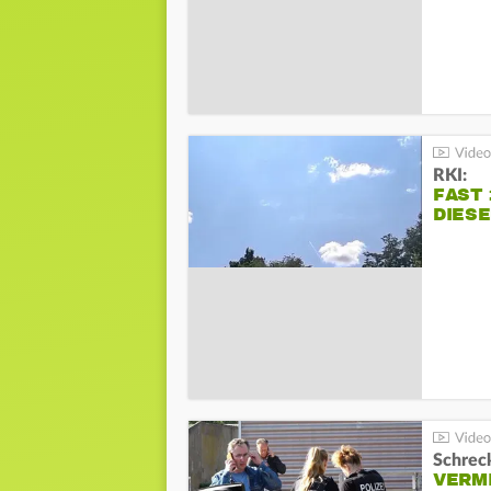
RKI:
FAST 
DIES
Schreck
VERM