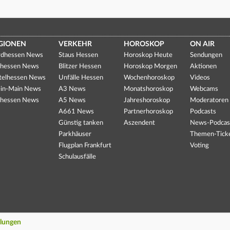
GIONEN
VERKEHR
HOROSKOP
ON AIR
dhessen News
Staus Hessen
Horoskop Heute
Sendungen
hessen News
Blitzer Hessen
Horoskop Morgen
Aktionen
telhessen News
Unfälle Hessen
Wochenhoroskop
Videos
in-Main News
A3 News
Monatshoroskop
Webcams
hessen News
A5 News
Jahreshoroskop
Moderatoren
A661 News
Partnerhoroskop
Podcasts
Günstig tanken
Aszendent
News-Podcas
Parkhäuser
Themen-Tick
Flugplan Frankfurt
Voting
Schulausfälle
llungen