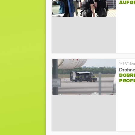
AUFG
Drohnen
DOBR
PROF