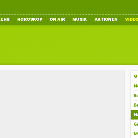
KEHR
HOROSKOP
ON AIR
MUSIK
AKTIONEN
VIDE
V
N
Be
B
N
G
M