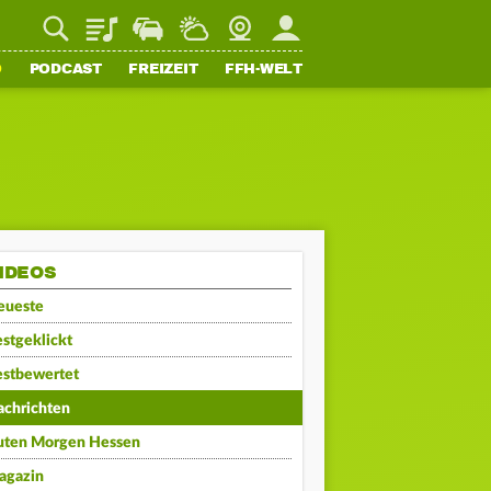
Playlist
Staupilot
Wetter
Webcam
Mein FFH
O
PODCAST
FREIZEIT
FFH-WELT
IDEOS
eueste
stgeklickt
estbewertet
achrichten
uten Morgen Hessen
agazin