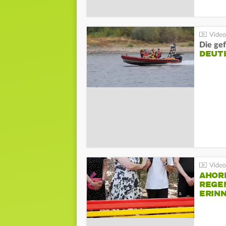
Die gef
DEUT
AHOR
REGE
ERIN
BEIM 