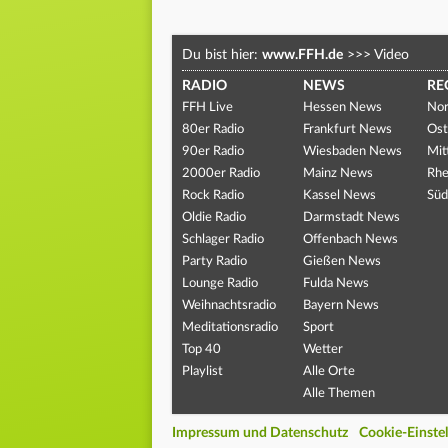
Du bist hier:
www.FFH.de
>>>
Video
RADIO
NEWS
RE
FFH Live
Hessen News
Nor
80er Radio
Frankfurt News
Ost
90er Radio
Wiesbaden News
Mit
2000er Radio
Mainz News
Rhe
Rock Radio
Kassel News
Süd
Oldie Radio
Darmstadt News
Schlager Radio
Offenbach News
Party Radio
Gießen News
Lounge Radio
Fulda News
Weihnachtsradio
Bayern News
Meditationsradio
Sport
Top 40
Wetter
Playlist
Alle Orte
Alle Themen
Impressum und Datenschutz
Cookie-Einste