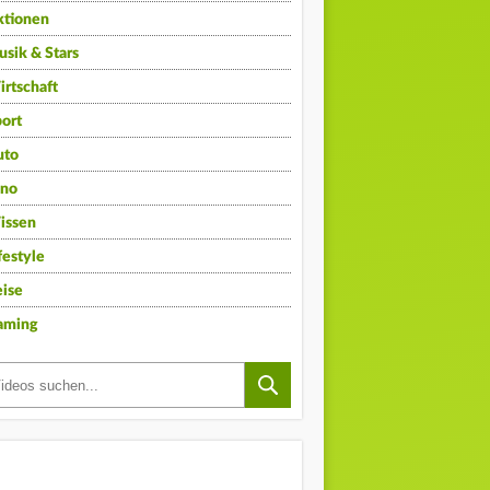
ktionen
sik & Stars
rtschaft
ort
uto
ino
issen
festyle
ise
aming