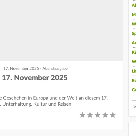
A
Mu
Wi
Sp
A
K
W
s | 17. November 2025 - Abendausgabe
Li
 | 17. November 2025
Re
G
lle Geschehen in Europa und der Welt an diesem 17.
, Unterhaltung, Kultur und Reisen.