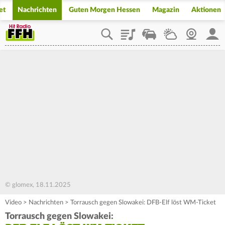
et
Nachrichten
Guten Morgen Hessen
Magazin
Aktionen
Playlist
Staupilot
Wetter
Webcam
Mein
© glomex, 18.11.2025
Video
>
Nachrichten
>
Torrausch gegen Slowakei: DFB-Elf löst WM-Ticket
Torrausch gegen Slowakei: