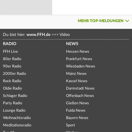
MEHR TOP-MELDUNGEN
Du bist hier:
www.FFH.de
>>>
Video
RADIO
NEWS
FFH Live
Hessen News
80er Radio
Frankfurt News
90er Radio
Wiesbaden News
2000er Radio
Mainz News
Rock Radio
Kassel News
Oldie Radio
Darmstadt News
Schlager Radio
Offenbach News
Party Radio
Gießen News
Lounge Radio
Fulda News
Weihnachtsradio
Bayern News
Meditationsradio
Sport