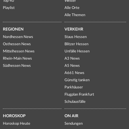
Top 40
Wetter
Playlist
Alle Orte
Alle Themen
REGIONEN
VERKEHR
Nordhessen News
Staus Hessen
Osthessen News
Blitzer Hessen
Mittelhessen News
Unfälle Hessen
Rhein-Main News
A3 News
Südhessen News
A5 News
A661 News
Günstig tanken
Parkhäuser
Flugplan Frankfurt
Schulausfälle
HOROSKOP
ON AIR
Horoskop Heute
Sendungen