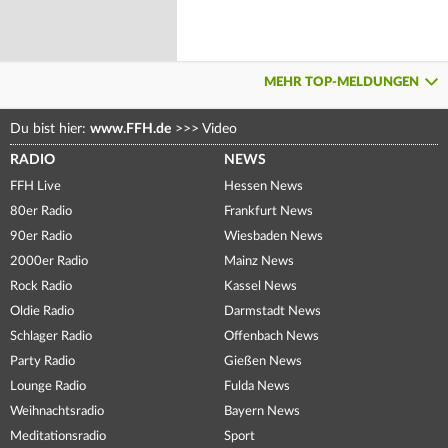
MEHR TOP-MELDUNGEN
Du bist hier:
www.FFH.de
>>>
Video
RADIO
NEWS
FFH Live
Hessen News
80er Radio
Frankfurt News
90er Radio
Wiesbaden News
2000er Radio
Mainz News
Rock Radio
Kassel News
Oldie Radio
Darmstadt News
Schlager Radio
Offenbach News
Party Radio
Gießen News
Lounge Radio
Fulda News
Weihnachtsradio
Bayern News
Meditationsradio
Sport