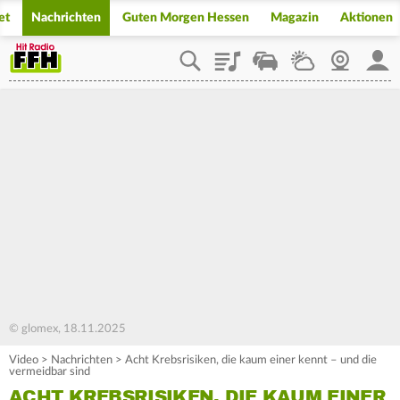
et
Nachrichten
Guten Morgen Hessen
Magazin
Aktionen
Playlist
Staupilot
Wetter
Webcam
Mein
© glomex, 18.11.2025
Video
>
Nachrichten
>
Acht Krebsrisiken, die kaum einer kennt – und die
vermeidbar sind
ACHT KREBSRISIKEN, DIE KAUM EINER