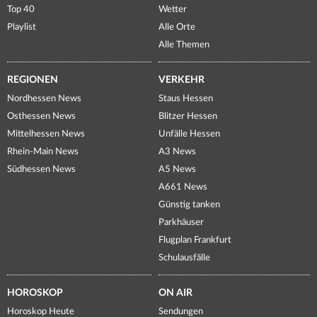
Top 40
Wetter
Playlist
Alle Orte
Alle Themen
REGIONEN
VERKEHR
Nordhessen News
Staus Hessen
Osthessen News
Blitzer Hessen
Mittelhessen News
Unfälle Hessen
Rhein-Main News
A3 News
Südhessen News
A5 News
A661 News
Günstig tanken
Parkhäuser
Flugplan Frankfurt
Schulausfälle
HOROSKOP
ON AIR
Horoskop Heute
Sendungen