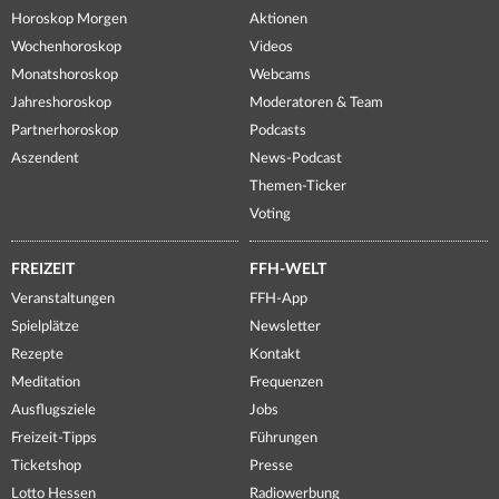
Horoskop Morgen
Aktionen
Wochenhoroskop
Videos
Monatshoroskop
Webcams
Jahreshoroskop
Moderatoren & Team
Partnerhoroskop
Podcasts
Aszendent
News-Podcast
Themen-Ticker
Voting
FREIZEIT
FFH-WELT
Veranstaltungen
FFH-App
Spielplätze
Newsletter
Rezepte
Kontakt
Meditation
Frequenzen
Ausflugsziele
Jobs
Freizeit-Tipps
Führungen
Ticketshop
Presse
Lotto Hessen
Radiowerbung