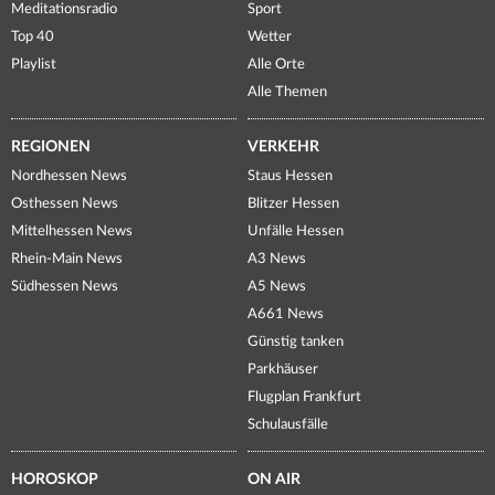
Meditationsradio
Sport
Top 40
Wetter
Playlist
Alle Orte
Alle Themen
REGIONEN
VERKEHR
Nordhessen News
Staus Hessen
Osthessen News
Blitzer Hessen
Mittelhessen News
Unfälle Hessen
Rhein-Main News
A3 News
Südhessen News
A5 News
A661 News
Günstig tanken
Parkhäuser
Flugplan Frankfurt
Schulausfälle
HOROSKOP
ON AIR