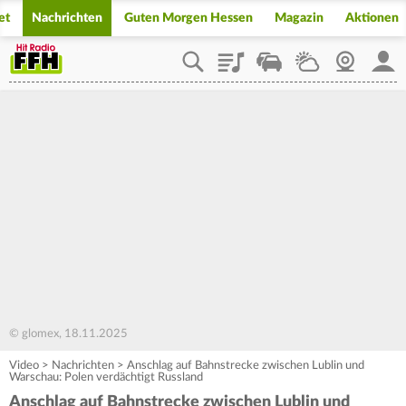
et
Nachrichten
Guten Morgen Hessen
Magazin
Aktionen
Playlist
Staupilot
Wetter
Webcam
Mein
© glomex, 18.11.2025
Video
>
Nachrichten
>
Anschlag auf Bahnstrecke zwischen Lublin und
Warschau: Polen verdächtigt Russland
Anschlag auf Bahnstrecke zwischen Lublin und