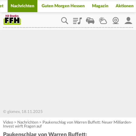
et
Nachrichten
Guten Morgen Hessen
Magazin
Aktionen
Playlist
Staupilot
Wetter
Webcam
Mein
© glomex, 18.11.2025
Video
>
Nachrichten
>
Paukenschlag von Warren Buffett: Neuer Milliarden-
Invest wirft Fragen auf
Paukenschlag von Warren Buffett: