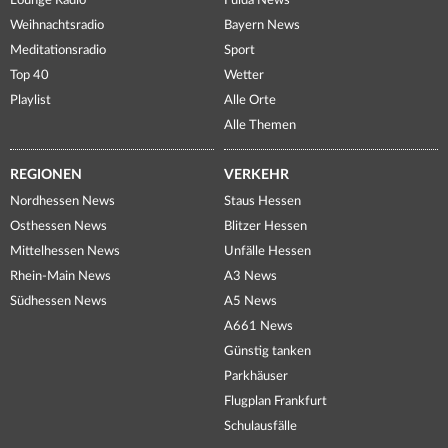
Lounge Radio
Fulda News
Weihnachtsradio
Bayern News
Meditationsradio
Sport
Top 40
Wetter
Playlist
Alle Orte
Alle Themen
REGIONEN
VERKEHR
Nordhessen News
Staus Hessen
Osthessen News
Blitzer Hessen
Mittelhessen News
Unfälle Hessen
Rhein-Main News
A3 News
Südhessen News
A5 News
A661 News
Günstig tanken
Parkhäuser
Flugplan Frankfurt
Schulausfälle