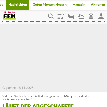
et
Nachrichten
Guten Morgen Hessen
Magazin
Aktionen
Playlist
Staupilot
Wetter
Webcam
Mein
© glomex, 18.11.2025
Video
>
Nachrichten
>
Läuft der abgeschaffte Märtyrerfonds der
Palästinenser weiter?
LÄUFT DER ABGESCHAFFTE