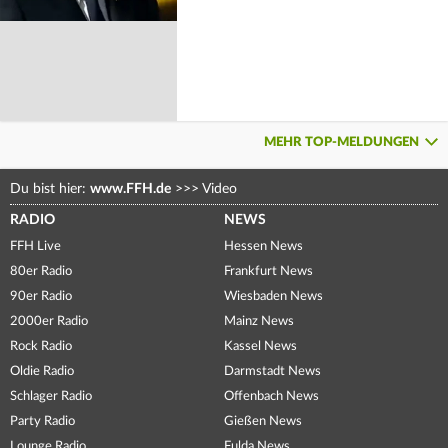
MEHR TOP-MELDUNGEN
Du bist hier:
www.FFH.de
>>>
Video
RADIO
NEWS
FFH Live
Hessen News
80er Radio
Frankfurt News
90er Radio
Wiesbaden News
2000er Radio
Mainz News
Rock Radio
Kassel News
Oldie Radio
Darmstadt News
Schlager Radio
Offenbach News
Party Radio
Gießen News
Lounge Radio
Fulda News