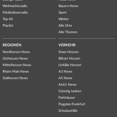
Weihnachtsradio
Bayern News
Meditationsradio
Sport
Top 40
Wetter
Playlist
Alle Orte
Alle Themen
REGIONEN
VERKEHR
Nordhessen News
Staus Hessen
Osthessen News
Blitzer Hessen
Mittelhessen News
Unfälle Hessen
Rhein-Main News
A3 News
Südhessen News
A5 News
A661 News
Günstig tanken
Parkhäuser
Flugplan Frankfurt
Schulausfälle