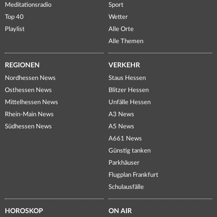
Meditationsradio
Sport
Top 40
Wetter
Playlist
Alle Orte
Alle Themen
REGIONEN
VERKEHR
Nordhessen News
Staus Hessen
Osthessen News
Blitzer Hessen
Mittelhessen News
Unfälle Hessen
Rhein-Main News
A3 News
Südhessen News
A5 News
A661 News
Günstig tanken
Parkhäuser
Flugplan Frankfurt
Schulausfälle
HOROSKOP
ON AIR