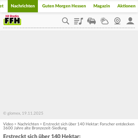
et
Nachrichten
Guten Morgen Hessen
Magazin
Aktionen
Playlist
Staupilot
Wetter
Webcam
Mein
© glomex, 19.11.2025
Video
>
Nachrichten
>
Erstreckt sich über 140 Hektar: Forscher entdecken
3600 Jahre alte Bronzezeit-Siedlung
Erstreckt sich über 140 Hektar: