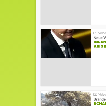
Neue V
INFA
KRIS
Brände
SCHÄ