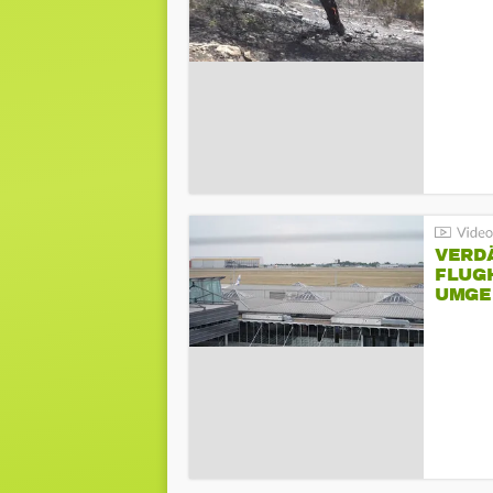
VERD
FLUGH
UMGE