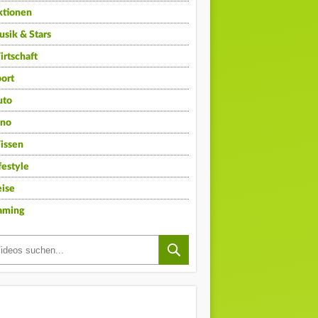
ktionen
sik & Stars
rtschaft
ort
uto
ino
issen
festyle
ise
aming