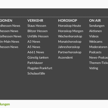
GIONEN
VERKEHR
HOROSKOP
ON AIR
dhessen News
Staus Hessen
Horoskop Heute
Sendungen
hessen News
Blitzer Hessen
Horoskop Morgen
Aktionen
telhessen News
Unfälle Hessen
Wochenhoroskop
Videos
in-Main News
A3 News
Monatshoroskop
Webcams
hessen News
A5 News
Jahreshoroskop
Moderatoren
A661 News
Partnerhoroskop
Podcasts
Günstig tanken
Aszendent
News-Podcas
Parkhäuser
Themen-Tick
Flugplan Frankfurt
Voting
Schulausfälle
llungen