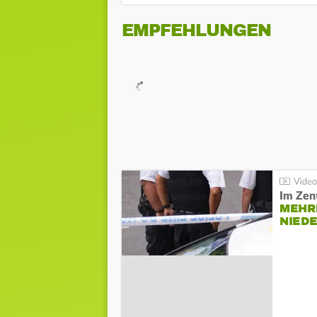
EMPFEHLUNGEN
Im Zen
MEHR
NIED