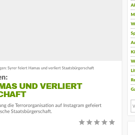
A
Mu
Wi
Sp
A
K
W
en: Syrer feiert Hamas und verliert Staatsbürgerschaft
Li
en:
Re
MAS UND VERLIERT
G
CHAFT
ng die Terrororganisation auf Instagram gefeiert
tsche Staatsbürgerschaft.