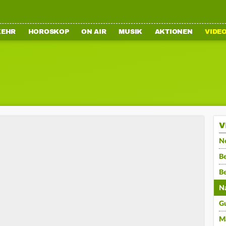
KEHR
HOROSKOP
ON AIR
MUSIK
AKTIONEN
VIDE
V
N
Be
B
N
G
M