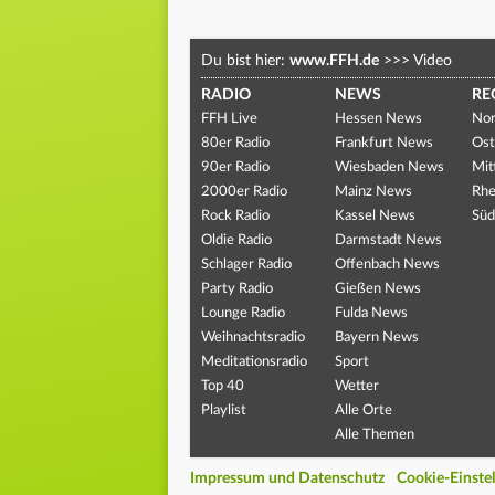
Du bist hier:
www.FFH.de
>>>
Video
RADIO
NEWS
RE
FFH Live
Hessen News
Nor
80er Radio
Frankfurt News
Ost
90er Radio
Wiesbaden News
Mit
2000er Radio
Mainz News
Rhe
Rock Radio
Kassel News
Süd
Oldie Radio
Darmstadt News
Schlager Radio
Offenbach News
Party Radio
Gießen News
Lounge Radio
Fulda News
Weihnachtsradio
Bayern News
Meditationsradio
Sport
Top 40
Wetter
Playlist
Alle Orte
Alle Themen
Impressum und Datenschutz
Cookie-Einste