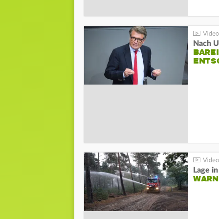
Nach Un
BAREI
NTSC
WARN