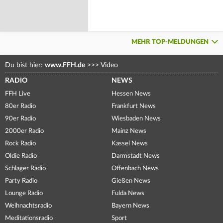
MEHR TOP-MELDUNGEN
Du bist hier:
www.FFH.de
>>>
Video
RADIO
NEWS
FFH Live
Hessen News
80er Radio
Frankfurt News
90er Radio
Wiesbaden News
2000er Radio
Mainz News
Rock Radio
Kassel News
Oldie Radio
Darmstadt News
Schlager Radio
Offenbach News
Party Radio
Gießen News
Lounge Radio
Fulda News
Weihnachtsradio
Bayern News
Meditationsradio
Sport