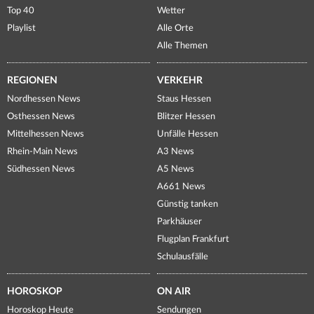
Top 40
Wetter
Playlist
Alle Orte
Alle Themen
REGIONEN
VERKEHR
Nordhessen News
Staus Hessen
Osthessen News
Blitzer Hessen
Mittelhessen News
Unfälle Hessen
Rhein-Main News
A3 News
Südhessen News
A5 News
A661 News
Günstig tanken
Parkhäuser
Flugplan Frankfurt
Schulausfälle
HOROSKOP
ON AIR
Horoskop Heute
Sendungen