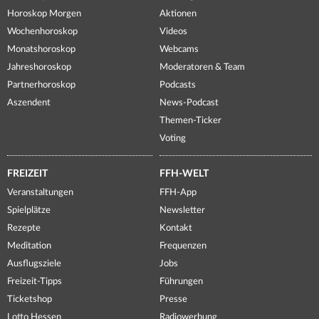
Horoskop Morgen
Aktionen
Wochenhoroskop
Videos
Monatshoroskop
Webcams
Jahreshoroskop
Moderatoren & Team
Partnerhoroskop
Podcasts
Aszendent
News-Podcast
Themen-Ticker
Voting
FREIZEIT
FFH-WELT
Veranstaltungen
FFH-App
Spielplätze
Newsletter
Rezepte
Kontakt
Meditation
Frequenzen
Ausflugsziele
Jobs
Freizeit-Tipps
Führungen
Ticketshop
Presse
Lotto Hessen
Radiowerbung