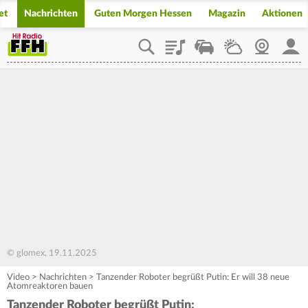
et
Nachrichten
Guten Morgen Hessen
Magazin
Aktionen
Playlist
Staupilot
Wetter
Webcam
Mein
© glomex, 19.11.2025
Video
>
Nachrichten
>
Tanzender Roboter begrüßt Putin: Er will 38 neue
Atomreaktoren bauen
Tanzender Roboter begrüßt Putin: