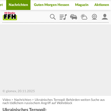
et
Nachrichten
Guten Morgen Hessen
Magazin
Aktionen
Playlist
Staupilot
Wetter
Webcam
Mein
© glomex, 20.11.2025
Video
>
Nachrichten
>
Ukrainisches Ternopil: Behörden weiten Suche aus
nach tödlichem russischem Angriff auf Wohnblock
Ukrainisches Ternopil: