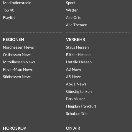
Meditationsradio
Sport
Top 40
Wetter
Playlist
Alle Orte
Alle Themen
REGIONEN
VERKEHR
Nordhessen News
Staus Hessen
Osthessen News
Blitzer Hessen
Mittelhessen News
Unfälle Hessen
Rhein-Main News
A3 News
Südhessen News
A5 News
A661 News
Günstig tanken
Parkhäuser
Flugplan Frankfurt
Schulausfälle
HOROSKOP
ON AIR