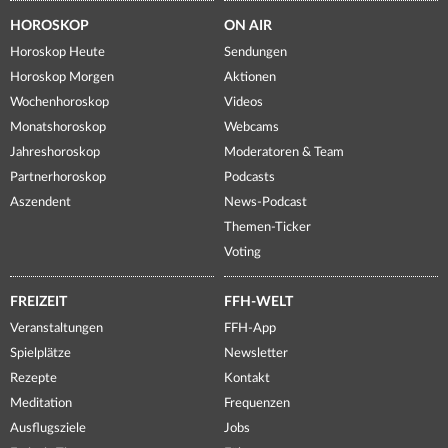
HOROSKOP
ON AIR
Horoskop Heute
Sendungen
Horoskop Morgen
Aktionen
Wochenhoroskop
Videos
Monatshoroskop
Webcams
Jahreshoroskop
Moderatoren & Team
Partnerhoroskop
Podcasts
Aszendent
News-Podcast
Themen-Ticker
Voting
FREIZEIT
FFH-WELT
Veranstaltungen
FFH-App
Spielplätze
Newsletter
Rezepte
Kontakt
Meditation
Frequenzen
Ausflugsziele
Jobs