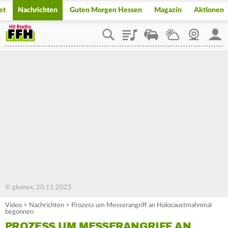
et
Nachrichten
Guten Morgen Hessen
Magazin
Aktionen
Playlist
Staupilot
Wetter
Webcam
Mein
© glomex, 20.11.2025
Video
>
Nachrichten
>
Prozess um Messerangriff an Holocaustmahnmal
begonnen
PROZESS UM MESSERANGRIFF AN