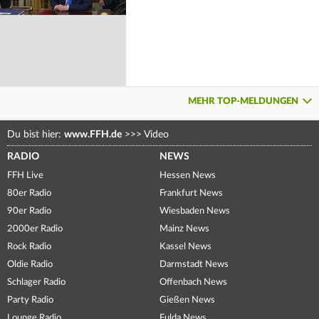
MEHR TOP-MELDUNGEN
Du bist hier:
www.FFH.de
>>>
Video
RADIO
NEWS
FFH Live
Hessen News
80er Radio
Frankfurt News
90er Radio
Wiesbaden News
2000er Radio
Mainz News
Rock Radio
Kassel News
Oldie Radio
Darmstadt News
Schlager Radio
Offenbach News
Party Radio
Gießen News
Lounge Radio
Fulda News