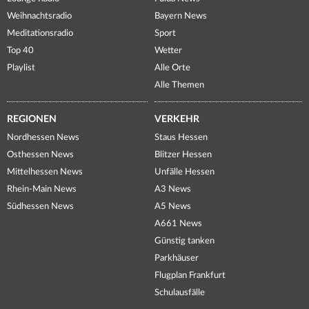
Weihnachtsradio
Bayern News
Meditationsradio
Sport
Top 40
Wetter
Playlist
Alle Orte
Alle Themen
REGIONEN
VERKEHR
Nordhessen News
Staus Hessen
Osthessen News
Blitzer Hessen
Mittelhessen News
Unfälle Hessen
Rhein-Main News
A3 News
Südhessen News
A5 News
A661 News
Günstig tanken
Parkhäuser
Flugplan Frankfurt
Schulausfälle