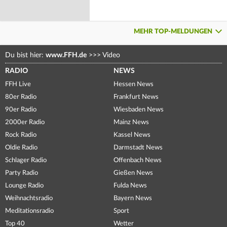
MEHR TOP-MELDUNGEN
Du bist hier:
www.FFH.de
>>>
Video
RADIO
NEWS
FFH Live
Hessen News
80er Radio
Frankfurt News
90er Radio
Wiesbaden News
2000er Radio
Mainz News
Rock Radio
Kassel News
Oldie Radio
Darmstadt News
Schlager Radio
Offenbach News
Party Radio
Gießen News
Lounge Radio
Fulda News
Weihnachtsradio
Bayern News
Meditationsradio
Sport
Top 40
Wetter