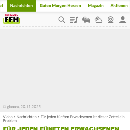
et
Nachrichten
Guten Morgen Hessen
Magazin
Aktionen
Playlist
Staupilot
Wetter
Webcam
Mein
© glomex, 20.11.2025
Video
>
Nachrichten
>
Für jeden fünften Erwachsenen ist dieser Zettel ein
Problem
FÜR JEDEN FÜNFTEN ERWACHSENEN