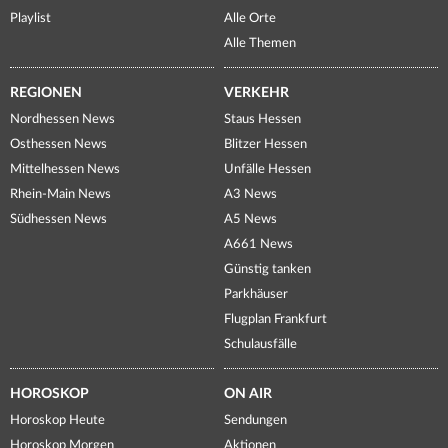
Playlist
Alle Orte
Alle Themen
REGIONEN
VERKEHR
Nordhessen News
Staus Hessen
Osthessen News
Blitzer Hessen
Mittelhessen News
Unfälle Hessen
Rhein-Main News
A3 News
Südhessen News
A5 News
A661 News
Günstig tanken
Parkhäuser
Flugplan Frankfurt
Schulausfälle
HOROSKOP
ON AIR
Horoskop Heute
Sendungen
Horoskop Morgen
Aktionen