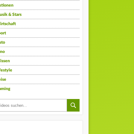
ktionen
sik & Stars
rtschaft
ort
uto
ino
issen
festyle
ise
aming