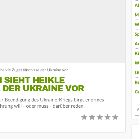
A
Mu
Wi
Sp
A
K
W
 heikle Zugeständnisse der Ukraine vor
Li
 SIEHT HEIKLE
Re
 DER UKRAINE VOR
G
ur Beendigung des Ukraine-Kriegs birgt enormes
ührung will - oder muss - darüber reden.