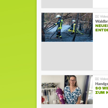
Waldbr
NEUE
ENTD
Handge
SO WI
ZUM 