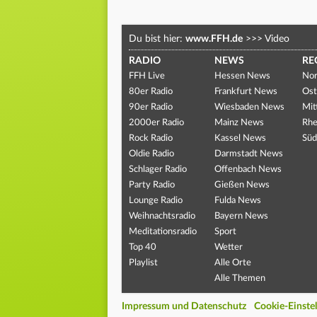
Du bist hier:
www.FFH.de
>>>
Video
RADIO
NEWS
RE
FFH Live
Hessen News
Nor
80er Radio
Frankfurt News
Ost
90er Radio
Wiesbaden News
Mit
2000er Radio
Mainz News
Rhe
Rock Radio
Kassel News
Süd
Oldie Radio
Darmstadt News
Schlager Radio
Offenbach News
Party Radio
Gießen News
Lounge Radio
Fulda News
Weihnachtsradio
Bayern News
Meditationsradio
Sport
Top 40
Wetter
Playlist
Alle Orte
Alle Themen
Impressum und Datenschutz
Cookie-Einste