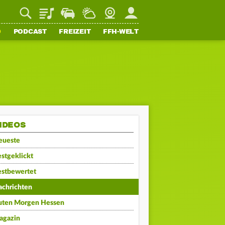
Playlist
Staupilot
Wetter
Webcam
Mein FFH
O
PODCAST
FREIZEIT
FFH-WELT
IDEOS
eueste
stgeklickt
estbewertet
achrichten
uten Morgen Hessen
agazin