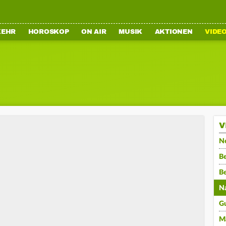
KEHR
HOROSKOP
ON AIR
MUSIK
AKTIONEN
VIDE
V
N
Be
B
N
G
M