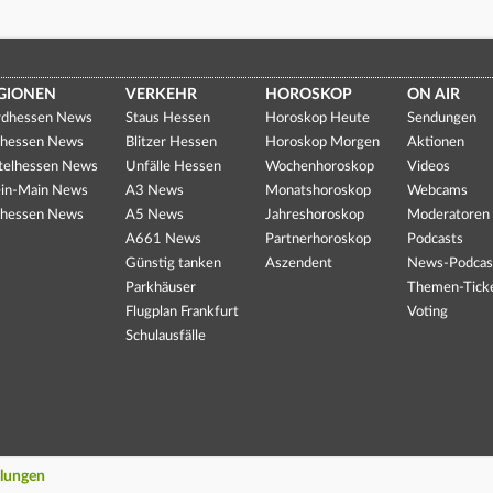
GIONEN
VERKEHR
HOROSKOP
ON AIR
dhessen News
Staus Hessen
Horoskop Heute
Sendungen
hessen News
Blitzer Hessen
Horoskop Morgen
Aktionen
telhessen News
Unfälle Hessen
Wochenhoroskop
Videos
in-Main News
A3 News
Monatshoroskop
Webcams
hessen News
A5 News
Jahreshoroskop
Moderatoren
A661 News
Partnerhoroskop
Podcasts
Günstig tanken
Aszendent
News-Podcas
Parkhäuser
Themen-Tick
Flugplan Frankfurt
Voting
Schulausfälle
llungen