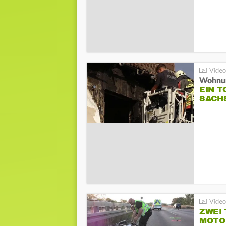
Wohnun
EIN 
SACH
ZWEI
MOTOR