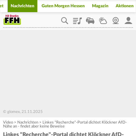
et
Nachrichten
Guten Morgen Hessen
Magazin
Aktionen
Playlist
Staupilot
Wetter
Webcam
Mein
© glomex, 21.11.2025
Video
>
Nachrichten
>
Linkes "Recherche"-Portal dichtet Klöckner AfD-
Nähe an - findet aber keine Beweise
Linkes "Recherche"-Portal dichtet Klöckner AfD-