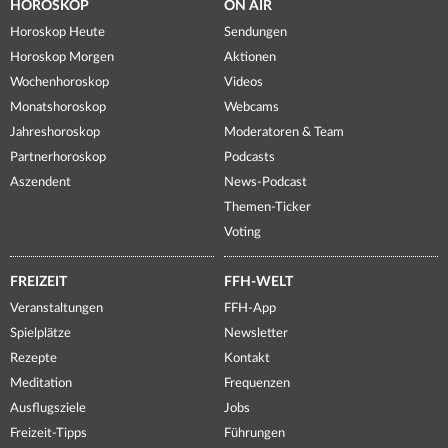
HOROSKOP
ON AIR
Horoskop Heute
Sendungen
Horoskop Morgen
Aktionen
Wochenhoroskop
Videos
Monatshoroskop
Webcams
Jahreshoroskop
Moderatoren & Team
Partnerhoroskop
Podcasts
Aszendent
News-Podcast
Themen-Ticker
Voting
FREIZEIT
FFH-WELT
Veranstaltungen
FFH-App
Spielplätze
Newsletter
Rezepte
Kontakt
Meditation
Frequenzen
Ausflugsziele
Jobs
Freizeit-Tipps
Führungen