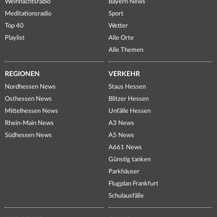
Weihnachtsradio
Bayern News
Meditationsradio
Sport
Top 40
Wetter
Playlist
Alle Orte
Alle Themen
REGIONEN
VERKEHR
Nordhessen News
Staus Hessen
Osthessen News
Blitzer Hessen
Mittelhessen News
Unfälle Hessen
Rhein-Main News
A3 News
Südhessen News
A5 News
A661 News
Günstig tanken
Parkhäuser
Flugplan Frankfurt
Schulausfälle