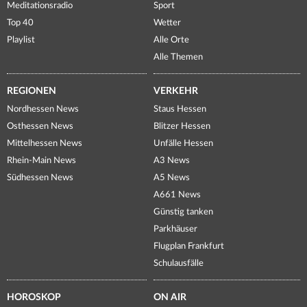
Meditationsradio
Sport
Top 40
Wetter
Playlist
Alle Orte
Alle Themen
REGIONEN
VERKEHR
Nordhessen News
Staus Hessen
Osthessen News
Blitzer Hessen
Mittelhessen News
Unfälle Hessen
Rhein-Main News
A3 News
Südhessen News
A5 News
A661 News
Günstig tanken
Parkhäuser
Flugplan Frankfurt
Schulausfälle
HOROSKOP
ON AIR