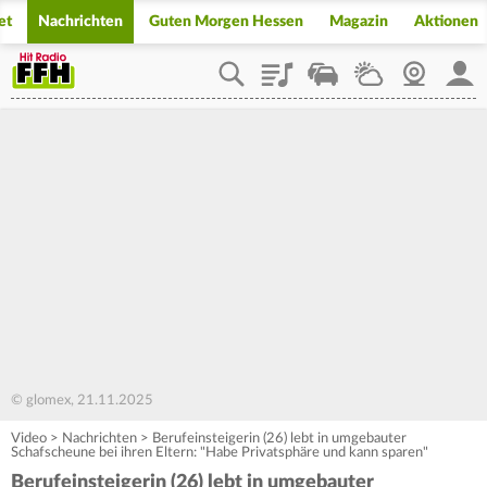
et
Nachrichten
Guten Morgen Hessen
Magazin
Aktionen
Playlist
Staupilot
Wetter
Webcam
Mein
© glomex, 21.11.2025
Video
>
Nachrichten
>
Berufeinsteigerin (26) lebt in umgebauter
Schafscheune bei ihren Eltern: "Habe Privatsphäre und kann sparen"
Berufeinsteigerin (26) lebt in umgebauter