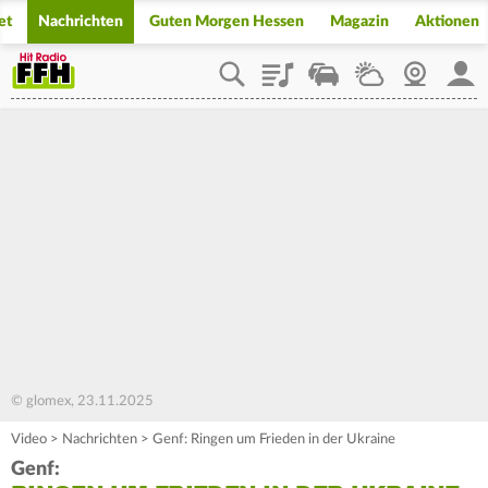
et
Nachrichten
Guten Morgen Hessen
Magazin
Aktionen
Playlist
Staupilot
Wetter
Webcam
Mein
© glomex, 23.11.2025
Video
>
Nachrichten
>
Genf: Ringen um Frieden in der Ukraine
Genf: