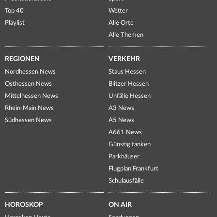
Top 40
Wetter
Playlist
Alle Orte
Alle Themen
REGIONEN
VERKEHR
Nordhessen News
Staus Hessen
Osthessen News
Blitzer Hessen
Mittelhessen News
Unfälle Hessen
Rhein-Main News
A3 News
Südhessen News
A5 News
A661 News
Günstig tanken
Parkhäuser
Flugplan Frankfurt
Schulausfälle
HOROSKOP
ON AIR