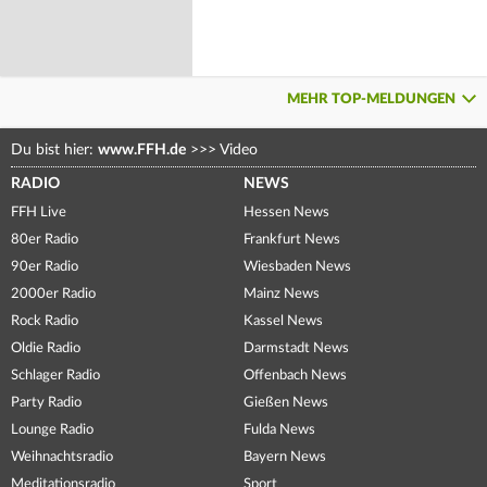
MEHR TOP-MELDUNGEN
Du bist hier:
www.FFH.de
>>>
Video
RADIO
NEWS
FFH Live
Hessen News
80er Radio
Frankfurt News
90er Radio
Wiesbaden News
2000er Radio
Mainz News
Rock Radio
Kassel News
Oldie Radio
Darmstadt News
Schlager Radio
Offenbach News
Party Radio
Gießen News
Lounge Radio
Fulda News
Weihnachtsradio
Bayern News
Meditationsradio
Sport