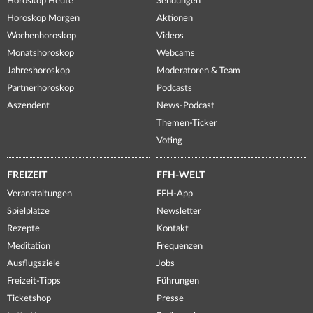
Horoskop Heute
Sendungen
Horoskop Morgen
Aktionen
Wochenhoroskop
Videos
Monatshoroskop
Webcams
Jahreshoroskop
Moderatoren & Team
Partnerhoroskop
Podcasts
Aszendent
News-Podcast
Themen-Ticker
Voting
FREIZEIT
FFH-WELT
Veranstaltungen
FFH-App
Spielplätze
Newsletter
Rezepte
Kontakt
Meditation
Frequenzen
Ausflugsziele
Jobs
Freizeit-Tipps
Führungen
Ticketshop
Presse