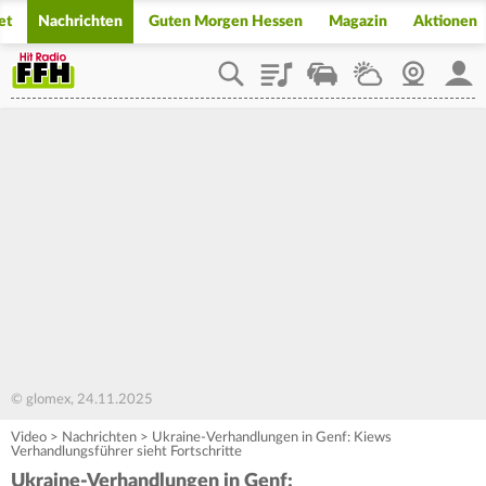
et
Nachrichten
Guten Morgen Hessen
Magazin
Aktionen
Playlist
Staupilot
Wetter
Webcam
Mein
© glomex, 24.11.2025
Video
>
Nachrichten
>
Ukraine-Verhandlungen in Genf: Kiews
Verhandlungsführer sieht Fortschritte
Ukraine-Verhandlungen in Genf: