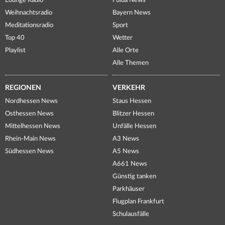
Lounge Radio
Fulda News
Weihnachtsradio
Bayern News
Meditationsradio
Sport
Top 40
Wetter
Playlist
Alle Orte
Alle Themen
REGIONEN
VERKEHR
Nordhessen News
Staus Hessen
Osthessen News
Blitzer Hessen
Mittelhessen News
Unfälle Hessen
Rhein-Main News
A3 News
Südhessen News
A5 News
A661 News
Günstig tanken
Parkhäuser
Flugplan Frankfurt
Schulausfälle