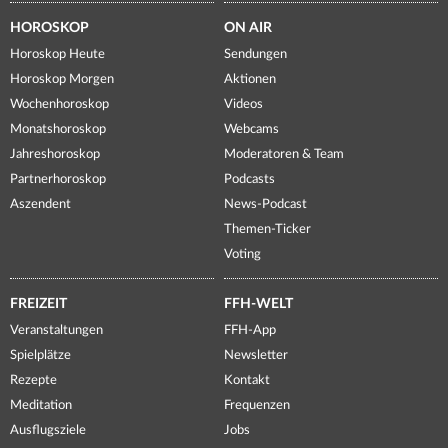
HOROSKOP
ON AIR
Horoskop Heute
Sendungen
Horoskop Morgen
Aktionen
Wochenhoroskop
Videos
Monatshoroskop
Webcams
Jahreshoroskop
Moderatoren & Team
Partnerhoroskop
Podcasts
Aszendent
News-Podcast
Themen-Ticker
Voting
FREIZEIT
FFH-WELT
Veranstaltungen
FFH-App
Spielplätze
Newsletter
Rezepte
Kontakt
Meditation
Frequenzen
Ausflugsziele
Jobs