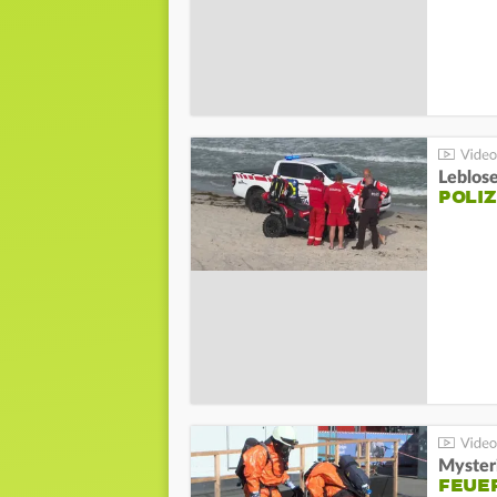
Leblos
POLIZ
Mysteri
FEUE