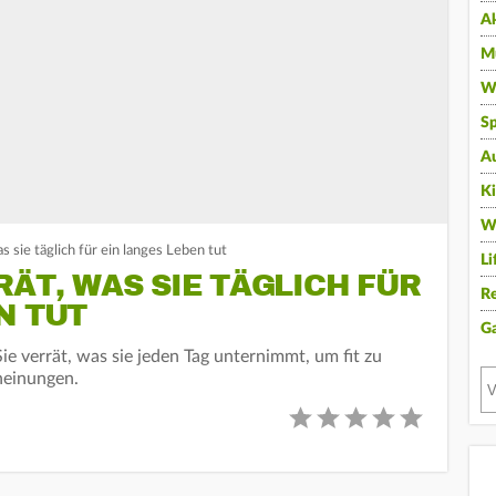
A
Mu
Wi
Sp
A
K
W
s sie täglich für ein langes Leben tut
Li
RÄT, WAS SIE TÄGLICH FÜR
Re
N TUT
G
Sie verrät, was sie jeden Tag unternimmt, um fit zu
cheinungen.