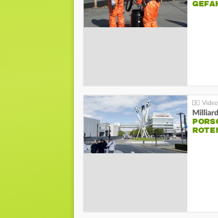
GEFA
Millia
PORSC
ROTE