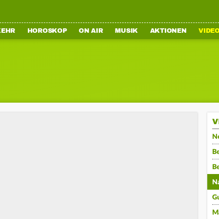
KEHR
HOROSKOP
ON AIR
MUSIK
AKTIONEN
VIDE
V
N
Be
B
N
G
M