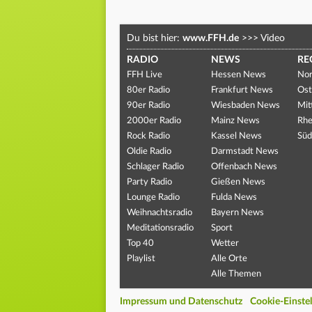
Du bist hier:
www.FFH.de
>>>
Video
RADIO
NEWS
RE
FFH Live
Hessen News
Nor
80er Radio
Frankfurt News
Ost
90er Radio
Wiesbaden News
Mit
2000er Radio
Mainz News
Rhe
Rock Radio
Kassel News
Süd
Oldie Radio
Darmstadt News
Schlager Radio
Offenbach News
Party Radio
Gießen News
Lounge Radio
Fulda News
Weihnachtsradio
Bayern News
Meditationsradio
Sport
Top 40
Wetter
Playlist
Alle Orte
Alle Themen
Impressum und Datenschutz
Cookie-Einste