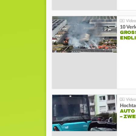
10 Ver
GROSS
NDLI
Hochta
AUTO
– ZW