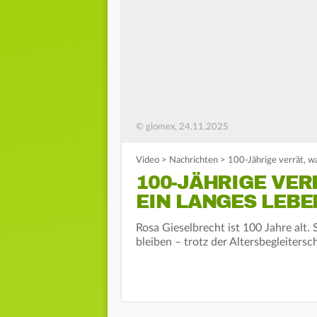
© glomex, 24.11.2025
Video
>
Nachrichten
>
100-Jährige verrät, wa
100-JÄHRIGE VER
EIN LANGES LEBE
Rosa Gieselbrecht ist 100 Jahre alt. 
bleiben – trotz der Altersbegleiters