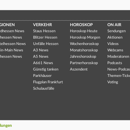
GIONEN
VERKEHR
HOROSKOP
ON AIR
dhessen News
Staus Hessen
Horoskop Heute
Sendungen
hessen News
Blitzer Hessen
Horoskop Morgen
Aktionen
telhessen News
Unfälle Hessen
Wochenhoroskop
Videos
in-Main News
A3 News
Monatshoroskop
Webcams
hessen News
A5 News
Jahreshoroskop
Moderatoren
A661 News
Partnerhoroskop
Podcasts
Günstig tanken
Aszendent
News-Podcas
Parkhäuser
Themen-Tick
Flugplan Frankfurt
Voting
Schulausfälle
llungen