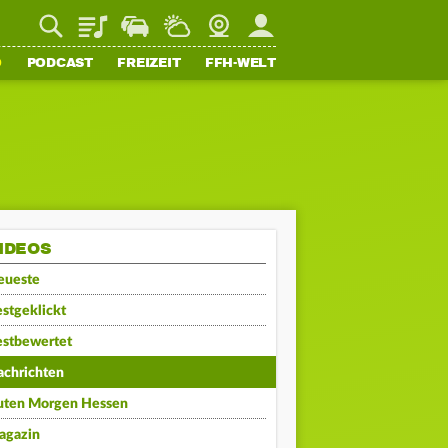
Playlist
Staupilot
Wetter
Webcam
Mein FFH
O
PODCAST
FREIZEIT
FFH-WELT
IDEOS
eueste
stgeklickt
estbewertet
achrichten
uten Morgen Hessen
agazin