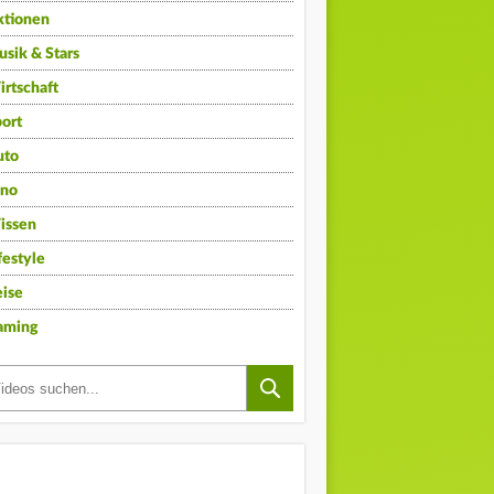
ktionen
sik & Stars
rtschaft
ort
uto
ino
issen
festyle
ise
aming