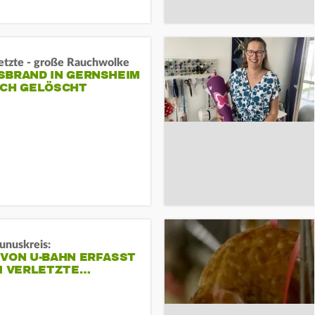
letzte - große Rauchwolke
BRAND IN GERNSHEIM E
CH GELÖSCHT
unuskreis:
 VON U-BAHN ERFASST
EI VERLETZTE…