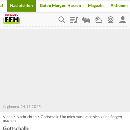
et
Nachrichten
Guten Morgen Hessen
Magazin
Aktionen
Playlist
Staupilot
Wetter
Webcam
Mein
© glomex, 24.11.2025
Video
>
Nachrichten
>
Gottschalk: Um mich muss man sich keine Sorgen
machen
Gottschalk: