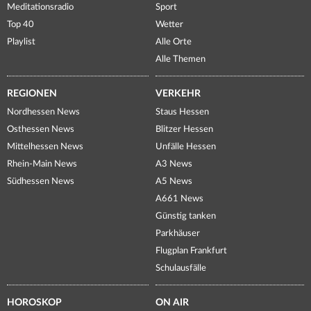
Meditationsradio
Sport
Top 40
Wetter
Playlist
Alle Orte
Alle Themen
REGIONEN
VERKEHR
Nordhessen News
Staus Hessen
Osthessen News
Blitzer Hessen
Mittelhessen News
Unfälle Hessen
Rhein-Main News
A3 News
Südhessen News
A5 News
A661 News
Günstig tanken
Parkhäuser
Flugplan Frankfurt
Schulausfälle
HOROSKOP
ON AIR