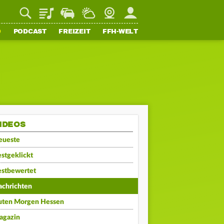
Playlist
Staupilot
Wetter
Webcam
Mein FFH
O
PODCAST
FREIZEIT
FFH-WELT
IDEOS
eueste
stgeklickt
estbewertet
achrichten
uten Morgen Hessen
agazin