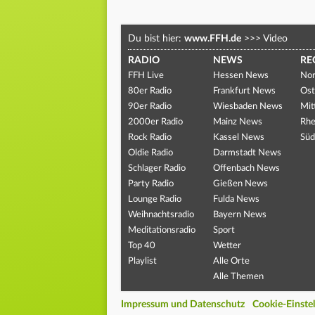
Du bist hier:
www.FFH.de
>>>
Video
RADIO
NEWS
RE
FFH Live
Hessen News
Nor
80er Radio
Frankfurt News
Ost
90er Radio
Wiesbaden News
Mit
2000er Radio
Mainz News
Rhe
Rock Radio
Kassel News
Süd
Oldie Radio
Darmstadt News
Schlager Radio
Offenbach News
Party Radio
Gießen News
Lounge Radio
Fulda News
Weihnachtsradio
Bayern News
Meditationsradio
Sport
Top 40
Wetter
Playlist
Alle Orte
Alle Themen
Impressum und Datenschutz
Cookie-Einste