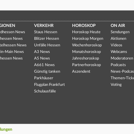
GIONEN
VERKEHR
HOROSKOP
ON AIR
dhessen News
Staus Hessen
Horoskop Heute
Sendungen
hessen News
Blitzer Hessen
Horoskop Morgen
Aktionen
telhessen News
Unfälle Hessen
Wochenhoroskop
Videos
in-Main News
A3 News
Monatshoroskop
Webcams
hessen News
A5 News
Jahreshoroskop
Moderatoren
A661 News
Partnerhoroskop
Podcasts
Günstig tanken
Aszendent
News-Podcas
Parkhäuser
Themen-Tick
Flugplan Frankfurt
Voting
Schulausfälle
llungen