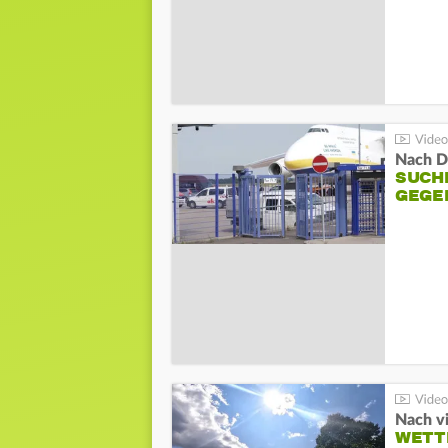
Nach D
SUCH
GEGE
Nach v
WETT