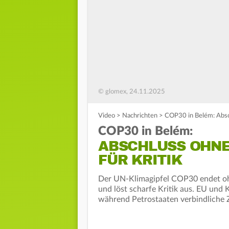
© glomex, 24.11.2025
Video
>
Nachrichten
>
COP30 in Belém: Absch
COP30 in Belém:
ABSCHLUSS OHNE
FÜR KRITIK
Der UN-Klimagipfel COP30 endet ohn
und löst scharfe Kritik aus. EU und
während Petrostaaten verbindliche Z