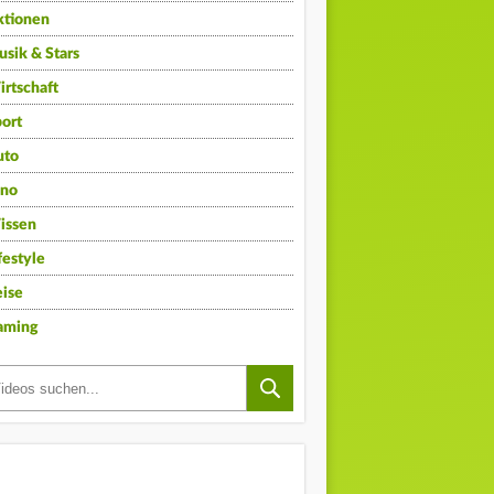
ktionen
sik & Stars
rtschaft
ort
uto
ino
issen
festyle
ise
aming