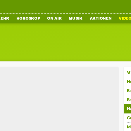
KEHR
HOROSKOP
ON AIR
MUSIK
AKTIONEN
VIDE
V
N
Be
B
N
G
M