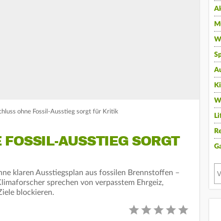
A
Mu
Wi
Sp
A
K
W
luss ohne Fossil-Ausstieg sorgt für Kritik
Li
Re
 FOSSIL-AUSSTIEG SORGT
G
e klaren Ausstiegsplan aus fossilen Brennstoffen –
 Klimaforscher sprechen von verpasstem Ehrgeiz,
iele blockieren.