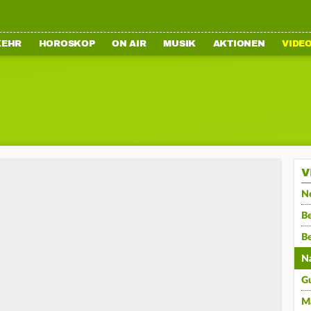
KEHR
HOROSKOP
ON AIR
MUSIK
AKTIONEN
VIDE
V
N
Be
B
N
G
M