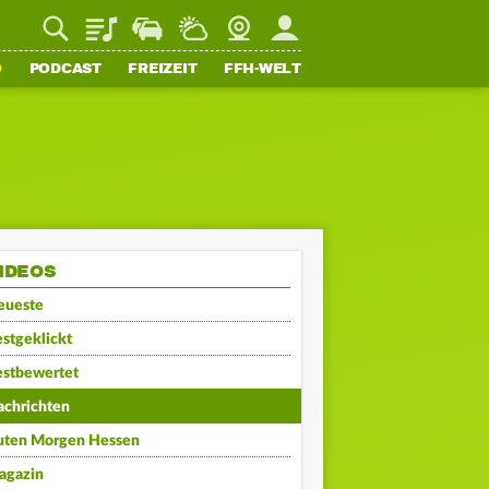
Playlist
Staupilot
Wetter
Webcam
Mein FFH
O
PODCAST
FREIZEIT
FFH-WELT
IDEOS
eueste
stgeklickt
estbewertet
achrichten
uten Morgen Hessen
agazin