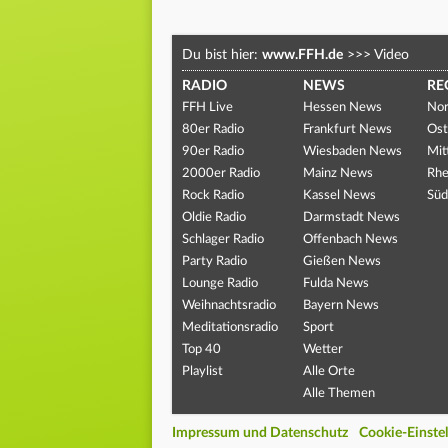
Du bist hier:
www.FFH.de
>>>
Video
RADIO
NEWS
RE
FFH Live
Hessen News
Nor
80er Radio
Frankfurt News
Ost
90er Radio
Wiesbaden News
Mit
2000er Radio
Mainz News
Rhe
Rock Radio
Kassel News
Süd
Oldie Radio
Darmstadt News
Schlager Radio
Offenbach News
Party Radio
Gießen News
Lounge Radio
Fulda News
Weihnachtsradio
Bayern News
Meditationsradio
Sport
Top 40
Wetter
Playlist
Alle Orte
Alle Themen
Impressum und Datenschutz
Cookie-Einste