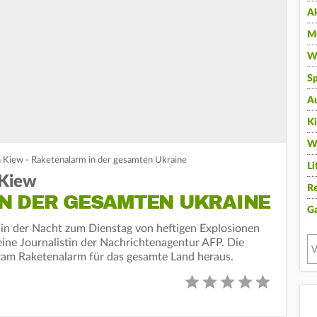
A
Mu
Wi
Sp
A
K
W
n Kiew - Raketenalarm in der gesamten Ukraine
Li
 Kiew
Re
N DER GESAMTEN UKRAINE
G
 in der Nacht zum Dienstag von heftigen Explosionen
eine Journalistin der Nachrichtenagentur AFP. Die
gram Raketenalarm für das gesamte Land heraus.