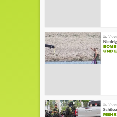
Niedri
BOMB
UND 
Schüsse
MEHRE