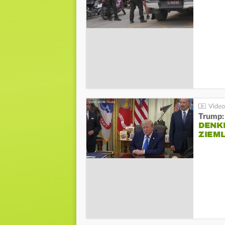
Trump:
DENKE
ZIEML