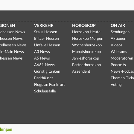
GIONEN
VERKEHR
HOROSKOP
ON AIR
dhessen News
Staus Hessen
Horoskop Heute
Sendungen
hessen News
Blitzer Hessen
Horoskop Morgen
Aktionen
telhessen News
Unfälle Hessen
Wochenhoroskop
Videos
in-Main News
A3 News
Monatshoroskop
Webcams
hessen News
A5 News
Jahreshoroskop
Moderatoren
A661 News
Partnerhoroskop
Podcasts
Günstig tanken
Aszendent
News-Podcas
Parkhäuser
Themen-Tick
Flugplan Frankfurt
Voting
Schulausfälle
llungen