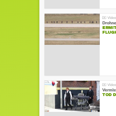
Drohnen
ERMI
FLUG
Vermis
TOD 