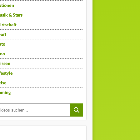
ktionen
sik & Stars
rtschaft
ort
uto
ino
issen
festyle
ise
aming