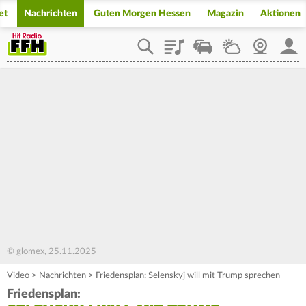
et
Nachrichten
Guten Morgen Hessen
Magazin
Aktionen
Playlist
Staupilot
Wetter
Webcam
Mein
© glomex, 25.11.2025
Video
>
Nachrichten
>
Friedensplan: Selenskyj will mit Trump sprechen
Friedensplan: