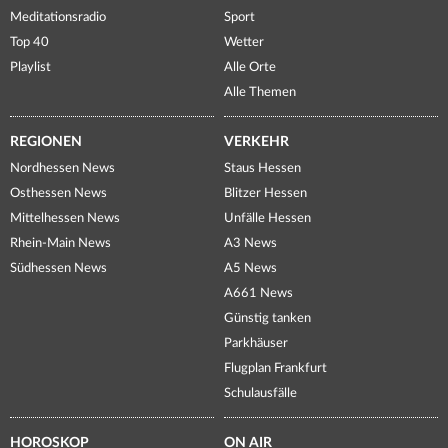
Meditationsradio
Sport
Top 40
Wetter
Playlist
Alle Orte
Alle Themen
REGIONEN
VERKEHR
Nordhessen News
Staus Hessen
Osthessen News
Blitzer Hessen
Mittelhessen News
Unfälle Hessen
Rhein-Main News
A3 News
Südhessen News
A5 News
A661 News
Günstig tanken
Parkhäuser
Flugplan Frankfurt
Schulausfälle
HOROSKOP
ON AIR