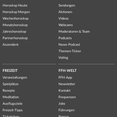
Horoskop Heute
Sendungen
Horoskop Morgen
Aktionen
Wochenhoroskop
Videos
Monatshoroskop
Webcams
Jahreshoroskop
Moderatoren & Team
Partnerhoroskop
Podcasts
Aszendent
News-Podcast
Themen-Ticker
Voting
FREIZEIT
FFH-WELT
Veranstaltungen
FFH-App
Spielplätze
Newsletter
Rezepte
Kontakt
Meditation
Frequenzen
Ausflugsziele
Jobs
Freizeit-Tipps
Führungen
Ticketshop
Presse