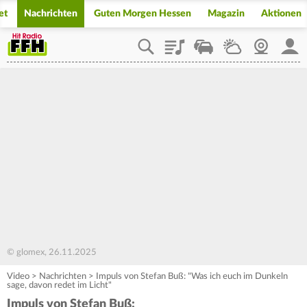
et
Nachrichten
Guten Morgen Hessen
Magazin
Aktionen
Playlist
Staupilot
Wetter
Webcam
Mein
© glomex, 26.11.2025
Video
>
Nachrichten
>
Impuls von Stefan Buß: "Was ich euch im Dunkeln
sage, davon redet im Licht"
Impuls von Stefan Buß: