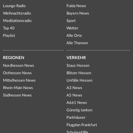
Lounge Radio
Fulda News
Weihnachtsradio
Bayern News
Meditationsradio
Sport
Top 40
Wetter
Playlist
Alle Orte
Alle Themen
REGIONEN
VERKEHR
Nordhessen News
Staus Hessen
Osthessen News
Blitzer Hessen
Mittelhessen News
Unfälle Hessen
Rhein-Main News
A3 News
Südhessen News
A5 News
A661 News
Günstig tanken
Parkhäuser
Flugplan Frankfurt
Schulausfälle