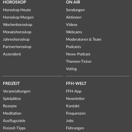
HOROSKOP
ON AIR
Horoskop Heute
Sendungen
Horoskop Morgen
Aktionen
Wochenhoroskop
Videos
Monatshoroskop
Webcams
Jahreshoroskop
Moderatoren & Team
Partnerhoroskop
Podcasts
Aszendent
News-Podcast
Themen-Ticker
Voting
FREIZEIT
FFH-WELT
Veranstaltungen
FFH-App
Spielplätze
Newsletter
Rezepte
Kontakt
Meditation
Frequenzen
Ausflugsziele
Jobs
Freizeit-Tipps
Führungen