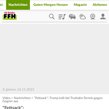
et
Nachrichten
Guten Morgen Hessen
Magazin
Aktionen
Playlist
Staupilot
Wetter
Webcam
Mein
© glomex, 26.11.2025
Video
>
Nachrichten
>
"Fettsack": Trump teilt bei Truthahn-Termin gegen
Gegner aus
"Fettsack":