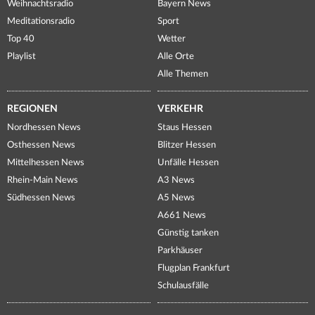
Weihnachtsradio
Bayern News
Meditationsradio
Sport
Top 40
Wetter
Playlist
Alle Orte
Alle Themen
REGIONEN
VERKEHR
Nordhessen News
Staus Hessen
Osthessen News
Blitzer Hessen
Mittelhessen News
Unfälle Hessen
Rhein-Main News
A3 News
Südhessen News
A5 News
A661 News
Günstig tanken
Parkhäuser
Flugplan Frankfurt
Schulausfälle