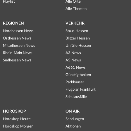
Playlist
Alle Orte
Alle Themen
REGIONEN
VERKEHR
Nordhessen News
Staus Hessen
Osthessen News
Blitzer Hessen
Mittelhessen News
Unfälle Hessen
Rhein-Main News
A3 News
Südhessen News
A5 News
A661 News
Günstig tanken
Parkhäuser
Flugplan Frankfurt
Schulausfälle
HOROSKOP
ON AIR
Horoskop Heute
Sendungen
Horoskop Morgen
Aktionen