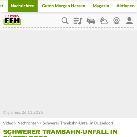
et
Nachrichten
Guten Morgen Hessen
Magazin
Aktionen
Playlist
Staupilot
Wetter
Webcam
Mein
© glomex, 26.11.2025
Video
>
Nachrichten
>
Schwerer Trambahn-Unfall in Düsseldorf
SCHWERER TRAMBAHN-UNFALL IN