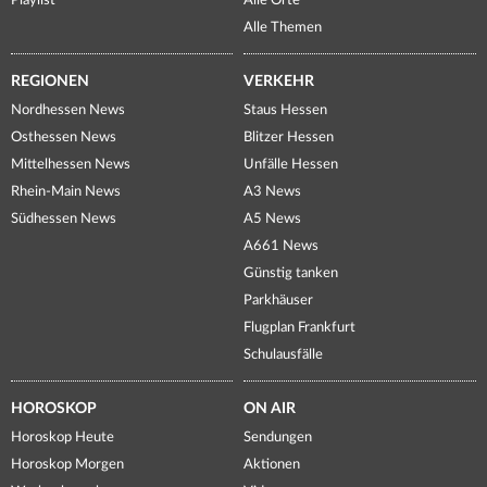
Playlist
Alle Orte
Alle Themen
REGIONEN
VERKEHR
Nordhessen News
Staus Hessen
Osthessen News
Blitzer Hessen
Mittelhessen News
Unfälle Hessen
Rhein-Main News
A3 News
Südhessen News
A5 News
A661 News
Günstig tanken
Parkhäuser
Flugplan Frankfurt
Schulausfälle
HOROSKOP
ON AIR
Horoskop Heute
Sendungen
Horoskop Morgen
Aktionen