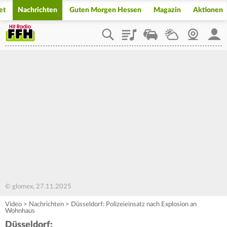
et
Nachrichten
Guten Morgen Hessen
Magazin
Aktionen
Playlist
Staupilot
Wetter
Webcam
Mein
© glomex, 27.11.2025
Video
>
Nachrichten
>
Düsseldorf: Polizeieinsatz nach Explosion an
Wohnhaus
Düsseldorf: