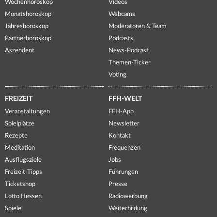
Wochenhoroskop
Videos
Monatshoroskop
Webcams
Jahreshoroskop
Moderatoren & Team
Partnerhoroskop
Podcasts
Aszendent
News-Podcast
Themen-Ticker
Voting
FREIZEIT
FFH-WELT
Veranstaltungen
FFH-App
Spielplätze
Newsletter
Rezepte
Kontakt
Meditation
Frequenzen
Ausflugsziele
Jobs
Freizeit-Tipps
Führungen
Ticketshop
Presse
Lotto Hessen
Radiowerbung
Spiele
Weiterbildung