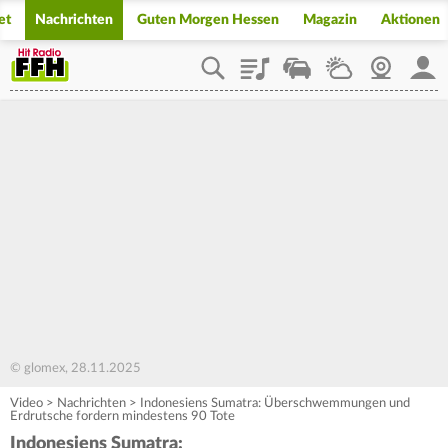
et
Nachrichten
Guten Morgen Hessen
Magazin
Aktionen
Playlist
Staupilot
Wetter
Webcam
Mein
© glomex, 28.11.2025
Video
>
Nachrichten
>
Indonesiens Sumatra: Überschwemmungen und
Erdrutsche fordern mindestens 90 Tote
Indonesiens Sumatra: