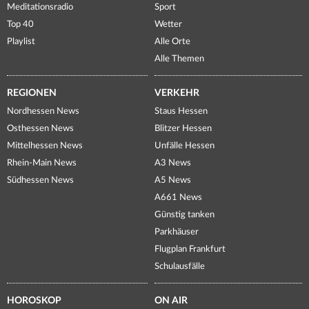
Meditationsradio
Sport
Top 40
Wetter
Playlist
Alle Orte
Alle Themen
REGIONEN
VERKEHR
Nordhessen News
Staus Hessen
Osthessen News
Blitzer Hessen
Mittelhessen News
Unfälle Hessen
Rhein-Main News
A3 News
Südhessen News
A5 News
A661 News
Günstig tanken
Parkhäuser
Flugplan Frankfurt
Schulausfälle
HOROSKOP
ON AIR