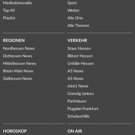
Meditationsradio
Sport
Top 40
Wetter
Playlist
Alle Orte
Alle Themen
REGIONEN
VERKEHR
Nordhessen News
Staus Hessen
Osthessen News
Blitzer Hessen
Mittelhessen News
Unfälle Hessen
Rhein-Main News
A3 News
Südhessen News
A5 News
A661 News
Günstig tanken
Parkhäuser
Flugplan Frankfurt
Schulausfälle
HOROSKOP
ON AIR