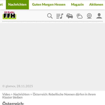
et
Nachrichten
Guten Morgen Hessen
Magazin
Aktionen
Playlist
Staupilot
Wetter
Webcam
Mein
© glomex, 28.11.2025
Video
>
Nachrichten
>
Österreich: Rebellische Nonnen dürfen in ihrem
Kloster bleiben
Österreich: