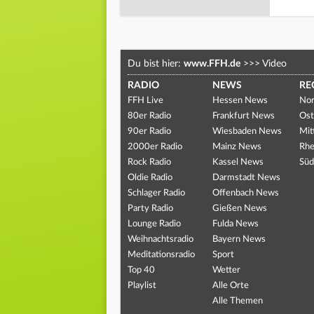
Du bist hier:
www.FFH.de
>>>
Video
RADIO
NEWS
RE
FFH Live
Hessen News
Nor
80er Radio
Frankfurt News
Ost
90er Radio
Wiesbaden News
Mit
2000er Radio
Mainz News
Rhe
Rock Radio
Kassel News
Süd
Oldie Radio
Darmstadt News
Schlager Radio
Offenbach News
Party Radio
Gießen News
Lounge Radio
Fulda News
Weihnachtsradio
Bayern News
Meditationsradio
Sport
Top 40
Wetter
Playlist
Alle Orte
Alle Themen