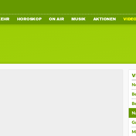
KEHR
HOROSKOP
ON AIR
MUSIK
AKTIONEN
VIDE
V
N
Be
B
N
G
M