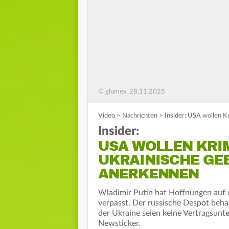
© glomex, 28.11.2025
Video
>
Nachrichten
>
Insider: USA wollen K
Insider:
USA WOLLEN KRI
UKRAINISCHE GEB
ANERKENNEN
Wladimir Putin hat Hoffnungen auf e
verpasst. Der russische Despot beha
der Ukraine seien keine Vertragsunt
Newsticker.