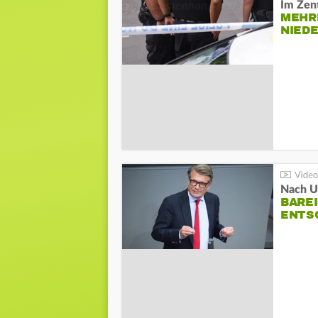
Im Zen
MEHR
NIED
Nach Un
BAREI
NTSC