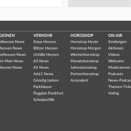
GIONEN
VERKEHR
HOROSKOP
ON AIR
dhessen News
Staus Hessen
Horoskop Heute
Sendungen
hessen News
Blitzer Hessen
Horoskop Morgen
Aktionen
telhessen News
Unfälle Hessen
Wochenhoroskop
Videos
in-Main News
A3 News
Monatshoroskop
Webcams
hessen News
A5 News
Jahreshoroskop
Moderatoren
A661 News
Partnerhoroskop
Podcasts
Günstig tanken
Aszendent
News-Podcas
Parkhäuser
Themen-Tick
Flugplan Frankfurt
Voting
Schulausfälle