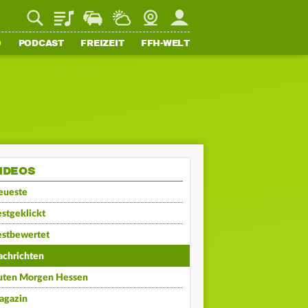
Playlist
Staupilot
Wetter
Webcam
Mein FFH
O
PODCAST
FREIZEIT
FFH-WELT
IDEOS
eueste
stgeklickt
estbewertet
achrichten
uten Morgen Hessen
agazin