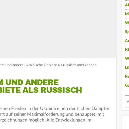
A
Mu
Wi
Sp
A
K
W
rim und andere ukrainische Gebiete als russisch anerkennen
Li
Re
M UND ANDERE
G
IETE ALS RUSSISCH
inen Frieden in der Ukraine einen deutlichen Dämpfer
rrt auf seiner Maximalforderung und behauptet, mit
erzeichnungen möglich. Alle Entwicklungen im