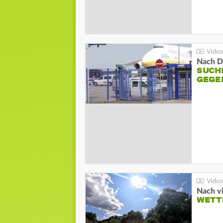
Nach D
SUCH
GEGE
Nach v
WETT