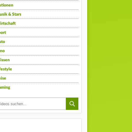
ktionen
sik & Stars
rtschaft
ort
uto
ino
issen
festyle
ise
aming