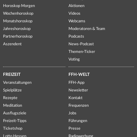
Horoskop Morgen
Aktionen
Wochenhoroskop
Videos
Monatshoroskop
Webcams
Jahreshoroskop
Moderatoren & Team
Partnerhoroskop
Podcasts
Aszendent
News-Podcast
Themen-Ticker
Voting
FREIZEIT
FFH-WELT
Veranstaltungen
FFH-App
Spielplätze
Newsletter
Rezepte
Kontakt
Meditation
Frequenzen
Ausflugsziele
Jobs
Freizeit-Tipps
Führungen
Ticketshop
Presse
Lotto Hessen
Radiowerbung