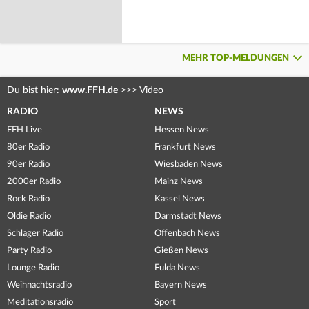
MEHR TOP-MELDUNGEN
Du bist hier:
www.FFH.de
>>>
Video
RADIO
NEWS
FFH Live
Hessen News
80er Radio
Frankfurt News
90er Radio
Wiesbaden News
2000er Radio
Mainz News
Rock Radio
Kassel News
Oldie Radio
Darmstadt News
Schlager Radio
Offenbach News
Party Radio
Gießen News
Lounge Radio
Fulda News
Weihnachtsradio
Bayern News
Meditationsradio
Sport