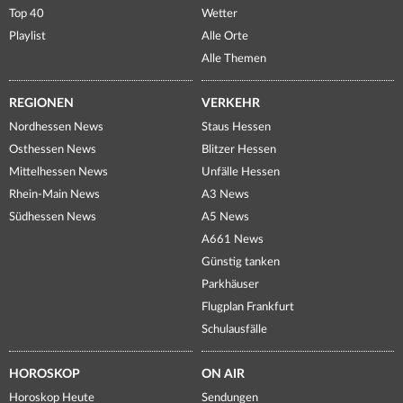
Top 40
Wetter
Playlist
Alle Orte
Alle Themen
REGIONEN
VERKEHR
Nordhessen News
Staus Hessen
Osthessen News
Blitzer Hessen
Mittelhessen News
Unfälle Hessen
Rhein-Main News
A3 News
Südhessen News
A5 News
A661 News
Günstig tanken
Parkhäuser
Flugplan Frankfurt
Schulausfälle
HOROSKOP
ON AIR
Horoskop Heute
Sendungen