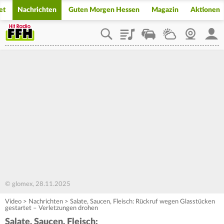
et
Nachrichten
Guten Morgen Hessen
Magazin
Aktionen
Playlist
Staupilot
Wetter
Webcam
Mein
© glomex, 28.11.2025
Video
>
Nachrichten
>
Salate, Saucen, Fleisch: Rückruf wegen Glasstücken
gestartet – Verletzungen drohen
Salate, Saucen, Fleisch: