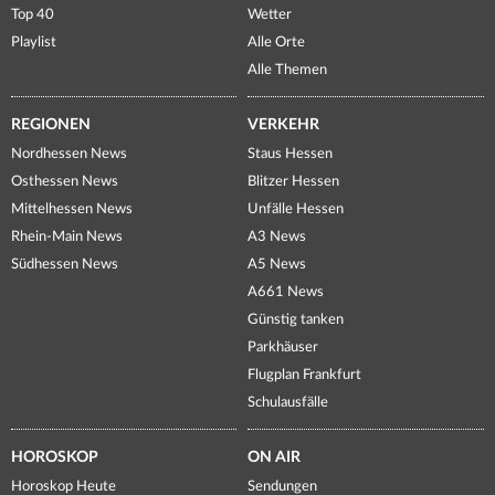
Top 40
Wetter
Playlist
Alle Orte
Alle Themen
REGIONEN
VERKEHR
Nordhessen News
Staus Hessen
Osthessen News
Blitzer Hessen
Mittelhessen News
Unfälle Hessen
Rhein-Main News
A3 News
Südhessen News
A5 News
A661 News
Günstig tanken
Parkhäuser
Flugplan Frankfurt
Schulausfälle
HOROSKOP
ON AIR
Horoskop Heute
Sendungen