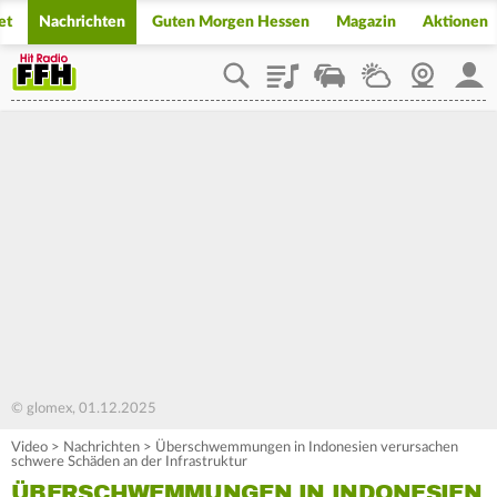
et
Nachrichten
Guten Morgen Hessen
Magazin
Aktionen
Playlist
Staupilot
Wetter
Webcam
Mein
© glomex, 01.12.2025
Video
>
Nachrichten
>
Überschwemmungen in Indonesien verursachen
schwere Schäden an der Infrastruktur
ÜBERSCHWEMMUNGEN IN INDONESIEN