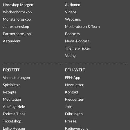
Horoskop Morgen
Aktionen
Wochenhoroskop
Videos
Monatshoroskop
Webcams
Jahreshoroskop
Moderatoren & Team
Partnerhoroskop
Podcasts
Aszendent
News-Podcast
Themen-Ticker
Voting
FREIZEIT
FFH-WELT
Veranstaltungen
FFH-App
Spielplätze
Newsletter
Rezepte
Kontakt
Meditation
Frequenzen
Ausflugsziele
Jobs
Freizeit-Tipps
Führungen
Ticketshop
Presse
Lotto Hessen
Radiowerbung