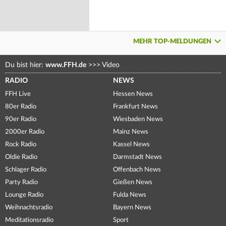
MEHR TOP-MELDUNGEN
Du bist hier:
www.FFH.de
>>>
Video
RADIO
NEWS
FFH Live
Hessen News
80er Radio
Frankfurt News
90er Radio
Wiesbaden News
2000er Radio
Mainz News
Rock Radio
Kassel News
Oldie Radio
Darmstadt News
Schlager Radio
Offenbach News
Party Radio
Gießen News
Lounge Radio
Fulda News
Weihnachtsradio
Bayern News
Meditationsradio
Sport