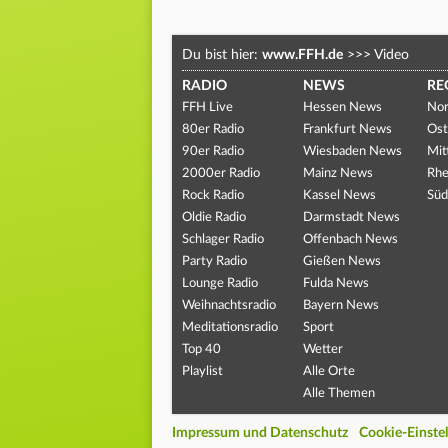
Du bist hier:
www.FFH.de
>>>
Video
RADIO
NEWS
RE
FFH Live
Hessen News
Nor
80er Radio
Frankfurt News
Ost
90er Radio
Wiesbaden News
Mit
2000er Radio
Mainz News
Rhe
Rock Radio
Kassel News
Süd
Oldie Radio
Darmstadt News
Schlager Radio
Offenbach News
Party Radio
Gießen News
Lounge Radio
Fulda News
Weihnachtsradio
Bayern News
Meditationsradio
Sport
Top 40
Wetter
Playlist
Alle Orte
Alle Themen
Impressum und Datenschutz
Cookie-Einste