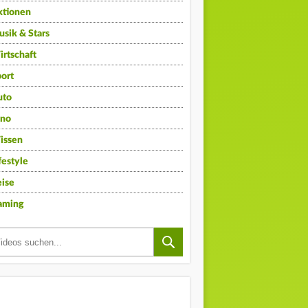
ktionen
sik & Stars
rtschaft
ort
uto
ino
issen
festyle
ise
aming