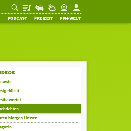
Playlist
Staupilot
Wetter
Webcam
Mein FFH
O
PODCAST
FREIZEIT
FFH-WELT
IDEOS
eueste
stgeklickt
estbewertet
achrichten
uten Morgen Hessen
agazin