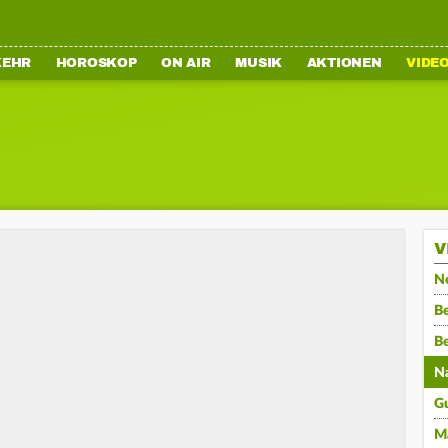
KEHR
HOROSKOP
ON AIR
MUSIK
AKTIONEN
VIDE
V
N
Be
B
N
G
M