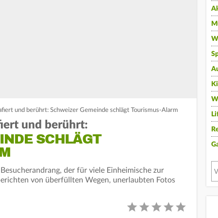
A
Mu
Wi
Sp
A
K
W
fiert und berührt: Schweizer Gemeinde schlägt Tourismus-Alarm
Li
iert und berührt:
Re
INDE SCHLÄGT
G
RM
 Besucherandrang, der für viele Einheimische zur
erichten von überfüllten Wegen, unerlaubten Fotos