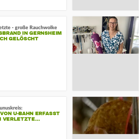
letzte - große Rauchwolke
BRAND IN GERNSHEIM E
CH GELÖSCHT
unuskreis:
 VON U-BAHN ERFASST
EI VERLETZTE…