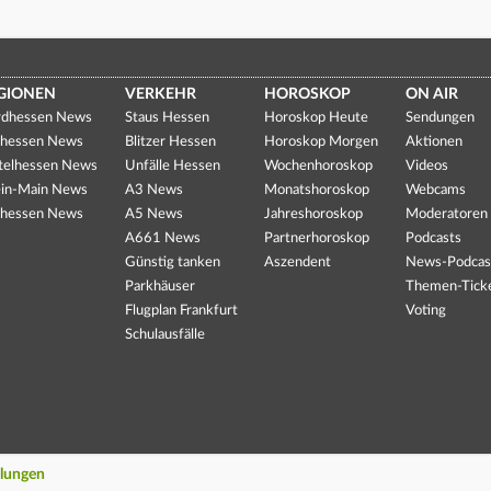
GIONEN
VERKEHR
HOROSKOP
ON AIR
dhessen News
Staus Hessen
Horoskop Heute
Sendungen
hessen News
Blitzer Hessen
Horoskop Morgen
Aktionen
telhessen News
Unfälle Hessen
Wochenhoroskop
Videos
in-Main News
A3 News
Monatshoroskop
Webcams
hessen News
A5 News
Jahreshoroskop
Moderatoren
A661 News
Partnerhoroskop
Podcasts
Günstig tanken
Aszendent
News-Podcas
Parkhäuser
Themen-Tick
Flugplan Frankfurt
Voting
Schulausfälle
llungen