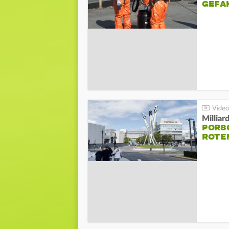
GEFA
Millia
PORSC
ROTE