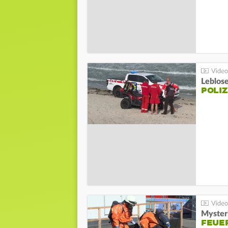
Leblos
POLIZ
Mysteri
FEUE