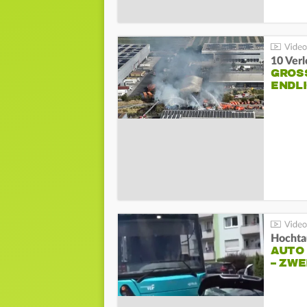
10 Ver
GROSS
NDLI
Hochta
AUTO
– ZW