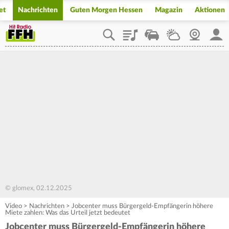
et
Nachrichten
Guten Morgen Hessen
Magazin
Aktionen
Playlist
Staupilot
Wetter
Webcam
Mein
© glomex, 02.12.2025
Video
>
Nachrichten
>
Jobcenter muss Bürgergeld-Empfängerin höhere
Miete zahlen: Was das Urteil jetzt bedeutet
Jobcenter muss Bürgergeld-Empfängerin höhere