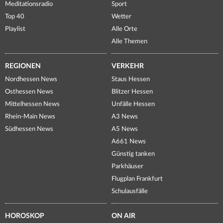
Meditationsradio
Sport
Top 40
Wetter
Playlist
Alle Orte
Alle Themen
REGIONEN
VERKEHR
Nordhessen News
Staus Hessen
Osthessen News
Blitzer Hessen
Mittelhessen News
Unfälle Hessen
Rhein-Main News
A3 News
Südhessen News
A5 News
A661 News
Günstig tanken
Parkhäuser
Flugplan Frankfurt
Schulausfälle
HOROSKOP
ON AIR