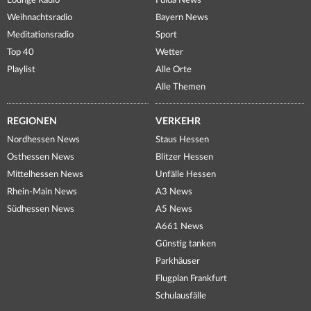
Lounge Radio
Fulda News
Weihnachtsradio
Bayern News
Meditationsradio
Sport
Top 40
Wetter
Playlist
Alle Orte
Alle Themen
REGIONEN
VERKEHR
Nordhessen News
Staus Hessen
Osthessen News
Blitzer Hessen
Mittelhessen News
Unfälle Hessen
Rhein-Main News
A3 News
Südhessen News
A5 News
A661 News
Günstig tanken
Parkhäuser
Flugplan Frankfurt
Schulausfälle