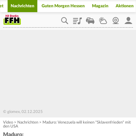
et
Nachrichten
Guten Morgen Hessen
Magazin
Aktionen
Playlist
Staupilot
Wetter
Webcam
Mein
© glomex, 02.12.2025
Video
>
Nachrichten
>
Maduro: Venezuela will keinen "Sklavenfrieden" mit
den USA
Maduro: