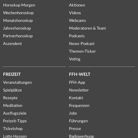
Horoskop Morgen
Aktionen
Wochenhoroskop
Videos
Monatshoroskop
Webcams
Jahreshoroskop
Moderatoren & Team
Partnerhoroskop
Podcasts
Aszendent
News-Podcast
Themen-Ticker
Voting
FREIZEIT
FFH-WELT
Veranstaltungen
FFH-App
Spielplätze
Newsletter
Rezepte
Kontakt
Meditation
Frequenzen
Ausflugsziele
Jobs
Freizeit-Tipps
Führungen
Ticketshop
Presse
Lotto Hessen
Radiowerbung