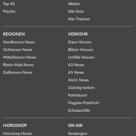
Top 40
Wetter
Playlist
Alle Orte
Alle Themen
REGIONEN
VERKEHR
Nordhessen News
Staus Hessen
Osthessen News
Blitzer Hessen
Mittelhessen News
Unfälle Hessen
Rhein-Main News
A3 News
Südhessen News
A5 News
A661 News
Günstig tanken
Parkhäuser
Flugplan Frankfurt
Schulausfälle
HOROSKOP
ON AIR
Horoskop Heute
Sendungen