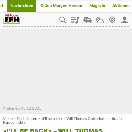
et
Nachrichten
Guten Morgen Hessen
Magazin
Aktionen
Playlist
Staupilot
Wetter
Webcam
Mein
© glomex, 08.12.2025
Video
>
Nachrichten
>
«I'll be back» – Will Thomas Gottschalk zurück ins
Rampenlicht?
«I'LL BE BACK» – WILL THOMAS