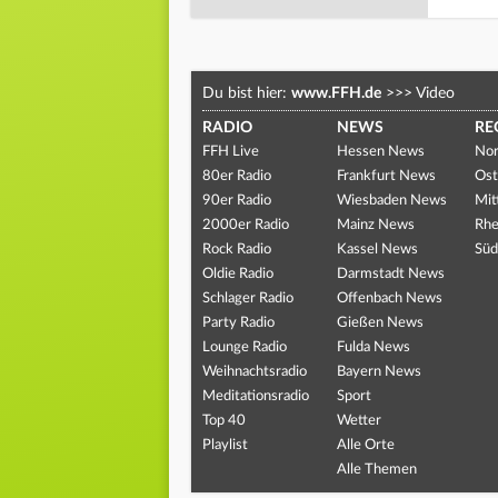
Du bist hier:
www.FFH.de
>>>
Video
RADIO
NEWS
RE
FFH Live
Hessen News
Nor
80er Radio
Frankfurt News
Ost
90er Radio
Wiesbaden News
Mit
2000er Radio
Mainz News
Rhe
Rock Radio
Kassel News
Süd
Oldie Radio
Darmstadt News
Schlager Radio
Offenbach News
Party Radio
Gießen News
Lounge Radio
Fulda News
Weihnachtsradio
Bayern News
Meditationsradio
Sport
Top 40
Wetter
Playlist
Alle Orte
Alle Themen