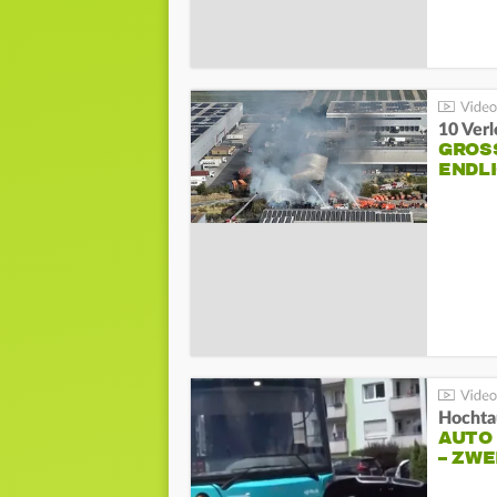
10 Ver
GROSS
NDLI
Hochta
AUTO
– ZW