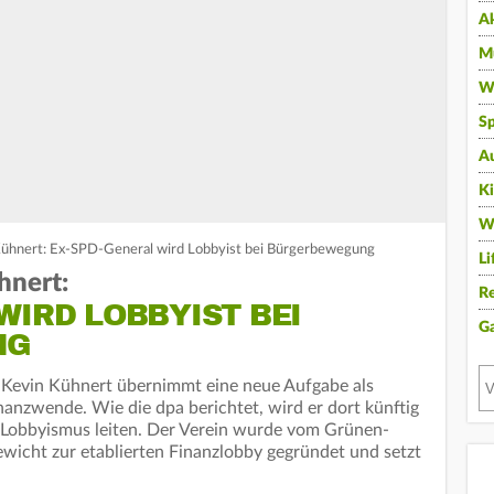
A
Mu
Wi
Sp
A
K
W
Kühnert: Ex-SPD-General wird Lobbyist bei Bürgerbewegung
Li
hnert:
Re
WIRD LOBBYIST BEI
G
NG
 Kevin Kühnert übernimmt eine neue Aufgabe als
anzwende. Wie die dpa berichtet, wird er dort künftig
d Lobbyismus leiten. Der Verein wurde vom Grünen-
ewicht zur etablierten Finanzlobby gegründet und setzt