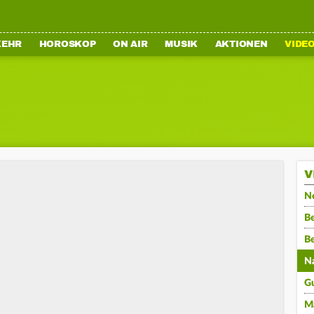
KEHR
HOROSKOP
ON AIR
MUSIK
AKTIONEN
VIDE
V
N
Be
B
N
G
M