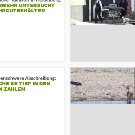
öser Kanister in Heidelberg:
RWEHR UNTERSUCHT
HRGUTBEHÄLTER
rdenschwere Abschreibung:
HE SE TIEF IN DEN
N ZAHLEN