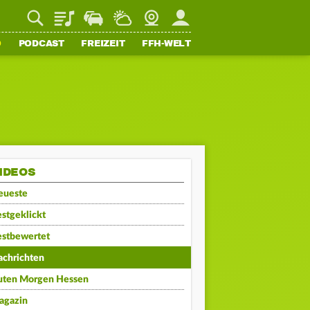
Playlist
Staupilot
Wetter
Webcam
Mein FFH
O
PODCAST
FREIZEIT
FFH-WELT
IDEOS
eueste
stgeklickt
estbewertet
achrichten
uten Morgen Hessen
agazin