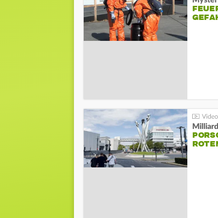
Mysteri
FEUE
GEFA
Millia
PORSC
ROTE