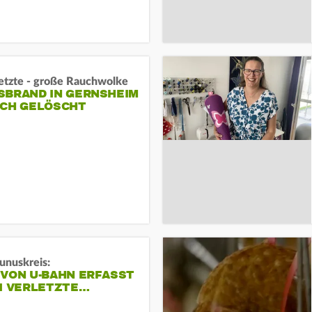
letzte - große Rauchwolke
BRAND IN GERNSHEIM E
CH GELÖSCHT
unuskreis:
 VON U-BAHN ERFASST
EI VERLETZTE…