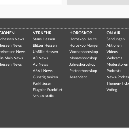
GIONEN
VERKEHR
HOROSKOP
ON AIR
dhessen News
Staus Hessen
Horoskop Heute
Sendungen
hessen News
Blitzer Hessen
Horoskop Morgen
Aktionen
telhessen News
Unfälle Hessen
Wochenhoroskop
Videos
in-Main News
A3 News
Monatshoroskop
Webcams
hessen News
A5 News
Jahreshoroskop
Moderatoren
A661 News
Partnerhoroskop
Podcasts
Günstig tanken
Aszendent
News-Podcas
Parkhäuser
Themen-Tick
Flugplan Frankfurt
Voting
Schulausfälle