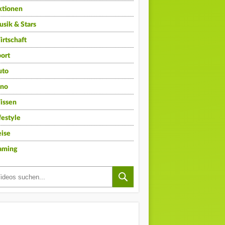
ktionen
sik & Stars
rtschaft
ort
uto
ino
issen
festyle
ise
aming