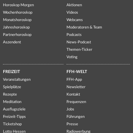
Horoskop Morgen
Aktionen
Wochenhoroskop
Videos
Monatshoroskop
Webcams
Jahreshoroskop
Moderatoren & Team
Partnerhoroskop
Podcasts
Aszendent
News-Podcast
Themen-Ticker
Voting
FREIZEIT
FFH-WELT
Veranstaltungen
FFH-App
Spielplätze
Newsletter
Rezepte
Kontakt
Meditation
Frequenzen
Ausflugsziele
Jobs
Freizeit-Tipps
Führungen
Ticketshop
Presse
Lotto Hessen
Radiowerbung