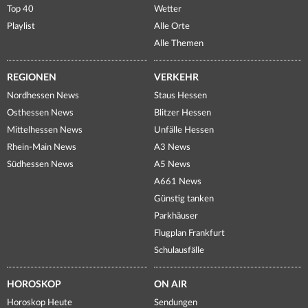
Top 40
Wetter
Playlist
Alle Orte
Alle Themen
REGIONEN
VERKEHR
Nordhessen News
Staus Hessen
Osthessen News
Blitzer Hessen
Mittelhessen News
Unfälle Hessen
Rhein-Main News
A3 News
Südhessen News
A5 News
A661 News
Günstig tanken
Parkhäuser
Flugplan Frankfurt
Schulausfälle
HOROSKOP
ON AIR
Horoskop Heute
Sendungen