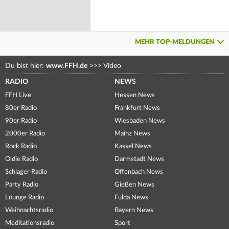
MEHR TOP-MELDUNGEN
Du bist hier:
www.FFH.de
>>>
Video
RADIO
NEWS
FFH Live
Hessen News
80er Radio
Frankfurt News
90er Radio
Wiesbaden News
2000er Radio
Mainz News
Rock Radio
Kassel News
Oldie Radio
Darmstadt News
Schlager Radio
Offenbach News
Party Radio
Gießen News
Lounge Radio
Fulda News
Weihnachtsradio
Bayern News
Meditationsradio
Sport