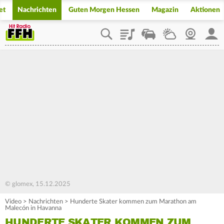
et
Nachrichten
Guten Morgen Hessen
Magazin
Aktionen
Playlist
Staupilot
Wetter
Webcam
Mein
© glomex, 15.12.2025
Video
>
Nachrichten
>
Hunderte Skater kommen zum Marathon am
Malecón in Havanna
HUNDERTE SKATER KOMMEN ZUM