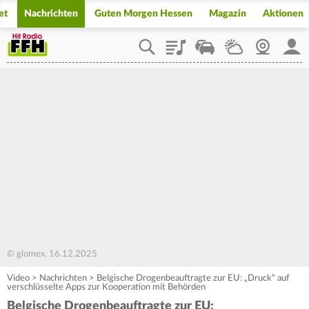
et
Nachrichten
Guten Morgen Hessen
Magazin
Aktionen
Playlist
Staupilot
Wetter
Webcam
Mein
© glomex, 16.12.2025
Video
>
Nachrichten
>
Belgische Drogenbeauftragte zur EU: „Druck“ auf
verschlüsselte Apps zur Kooperation mit Behörden
Belgische Drogenbeauftragte zur EU: