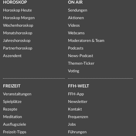
HOROSKOP
ON AIR
Horoskop Heute
Sendungen
Horoskop Morgen
Aktionen
Wochenhoroskop
Videos
Monatshoroskop
Webcams
Jahreshoroskop
Moderatoren & Team
Partnerhoroskop
Podcasts
Aszendent
News-Podcast
Themen-Ticker
Voting
FREIZEIT
FFH-WELT
Veranstaltungen
FFH-App
Spielplätze
Newsletter
Rezepte
Kontakt
Meditation
Frequenzen
Ausflugsziele
Jobs
Freizeit-Tipps
Führungen