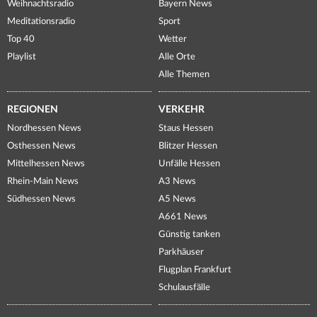
Weihnachtsradio
Bayern News
Meditationsradio
Sport
Top 40
Wetter
Playlist
Alle Orte
Alle Themen
REGIONEN
VERKEHR
Nordhessen News
Staus Hessen
Osthessen News
Blitzer Hessen
Mittelhessen News
Unfälle Hessen
Rhein-Main News
A3 News
Südhessen News
A5 News
A661 News
Günstig tanken
Parkhäuser
Flugplan Frankfurt
Schulausfälle