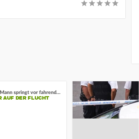
BaWü: Mann springt vor fahrendes Auto und schießt
R AUF DER FLUCHT