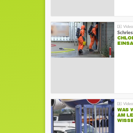
Schrie
CHLO
EINSA
WAS W
AM L
WISS