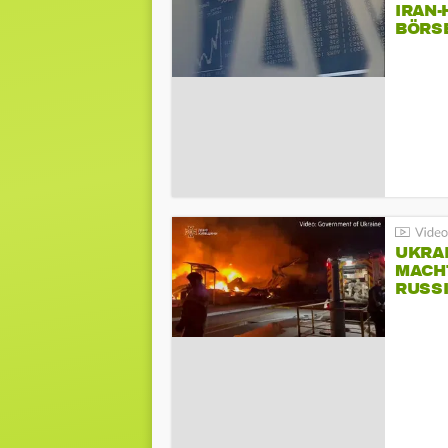
IRAN
BÖRS
UKRA
MACH
RUSS