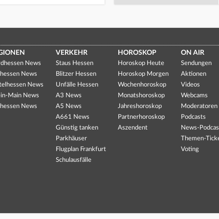
GIONEN
VERKEHR
HOROSKOP
ON AIR
dhessen News
Staus Hessen
Horoskop Heute
Sendungen
hessen News
Blitzer Hessen
Horoskop Morgen
Aktionen
telhessen News
Unfälle Hessen
Wochenhoroskop
Videos
in-Main News
A3 News
Monatshoroskop
Webcams
hessen News
A5 News
Jahreshoroskop
Moderatoren
A661 News
Partnerhoroskop
Podcasts
Günstig tanken
Aszendent
News-Podcas
Parkhäuser
Themen-Tick
Flugplan Frankfurt
Voting
Schulausfälle