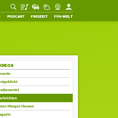
Playlist
Staupilot
Wetter
Webcam
Mein FFH
O
PODCAST
FREIZEIT
FFH-WELT
IDEOS
eueste
stgeklickt
estbewertet
achrichten
uten Morgen Hessen
agazin