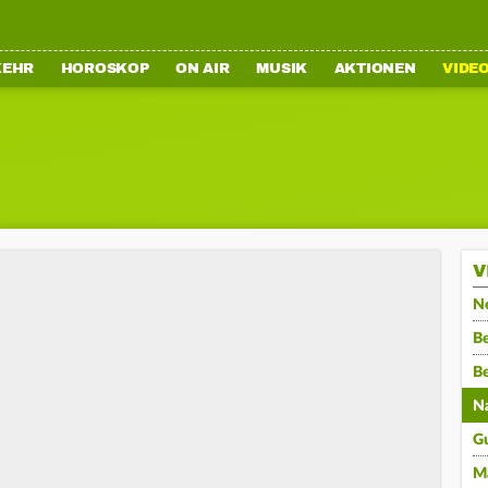
KEHR
HOROSKOP
ON AIR
MUSIK
AKTIONEN
VIDE
V
N
Be
B
N
G
M