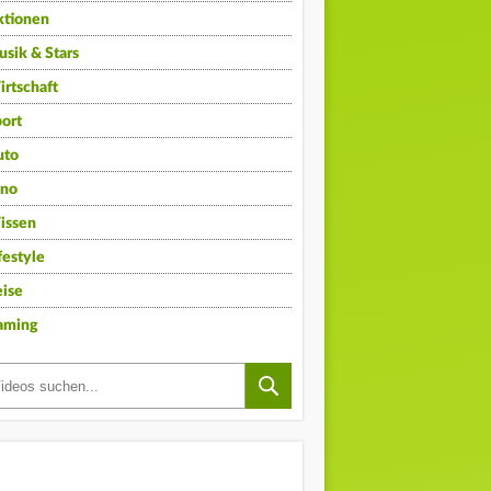
ktionen
sik & Stars
rtschaft
ort
uto
ino
issen
festyle
ise
aming