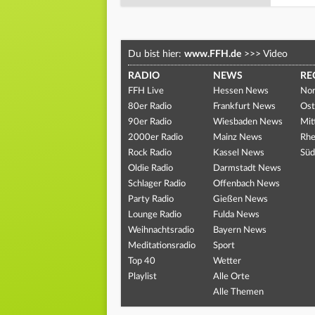
Du bist hier:
www.FFH.de
>>>
Video
RADIO
NEWS
RE
FFH Live
Hessen News
Nor
80er Radio
Frankfurt News
Ost
90er Radio
Wiesbaden News
Mit
2000er Radio
Mainz News
Rhe
Rock Radio
Kassel News
Süd
Oldie Radio
Darmstadt News
Schlager Radio
Offenbach News
Party Radio
Gießen News
Lounge Radio
Fulda News
Weihnachtsradio
Bayern News
Meditationsradio
Sport
Top 40
Wetter
Playlist
Alle Orte
Alle Themen