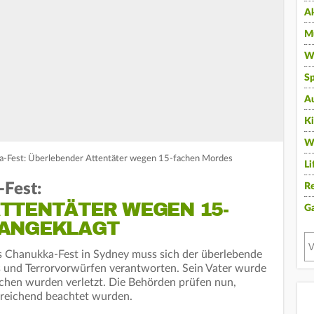
A
Mu
Wi
Sp
A
K
W
a-Fest: Überlebender Attentäter wegen 15-fachen Mordes
Li
-Fest:
Re
TTENTÄTER WEGEN 15-
G
 ANGEKLAGT
s Chanukka-Fest in Sydney muss sich der überlebende
 und Terrorvorwürfen verantworten. Sein Vater wurde
schen wurden verletzt. Die Behörden prüfen nun,
reichend beachtet wurden.