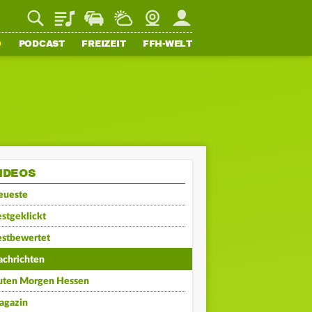
Playlist
Staupilot
Wetter
Webcam
Mein FFH
O
PODCAST
FREIZEIT
FFH-WELT
IDEOS
eueste
stgeklickt
estbewertet
achrichten
uten Morgen Hessen
agazin