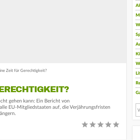
A
Mu
Wi
Sp
A
K
W
ne Zeit für Gerechtigkeit?
Li
Re
GERECHTIGKEIT?
G
cht gehen kann: Ein Bericht von
lle EU-Mitgliedstaaten auf, die Verjährungsfristen
ängern.