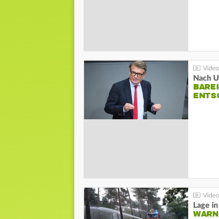
Nach Un
BAREI
NTSC
WARN