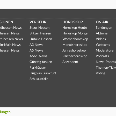
GIONEN
VERKEHR
HOROSKOP
ON AIR
dhessen News
Staus Hessen
Horoskop Heute
Sendungen
hessen News
Blitzer Hessen
Horoskop Morgen
Aktionen
telhessen News
Unfälle Hessen
Wochenhoroskop
Videos
in-Main News
A3 News
Monatshoroskop
Webcams
hessen News
A5 News
Jahreshoroskop
Moderatoren
A661 News
Partnerhoroskop
Podcasts
Günstig tanken
Aszendent
News-Podcas
Parkhäuser
Themen-Tick
Flugplan Frankfurt
Voting
Schulausfälle
llungen