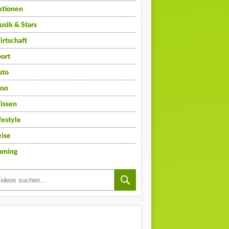
ktionen
sik & Stars
rtschaft
ort
uto
ino
issen
festyle
ise
aming