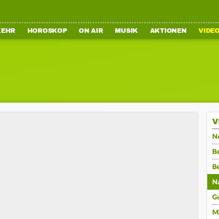
KEHR
HOROSKOP
ON AIR
MUSIK
AKTIONEN
VIDE
V
N
Be
B
N
G
M