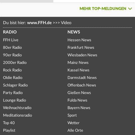
MEHR TOP-MELDUNGEN
Du bist hier:
www.FFH.de
>>>
Video
RADIO
NEWS
FFH Live
Hessen News
80er Radio
Frankfurt News
90er Radio
Wiesbaden News
2000er Radio
Mainz News
Rock Radio
Kassel News
Oldie Radio
Darmstadt News
Schlager Radio
Offenbach News
Party Radio
Gießen News
Lounge Radio
Fulda News
Weihnachtsradio
Bayern News
Meditationsradio
Sport
Top 40
Wetter
Playlist
Alle Orte