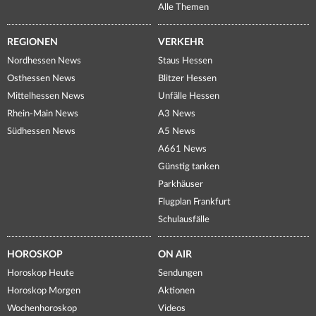
Alle Themen
REGIONEN
VERKEHR
Nordhessen News
Staus Hessen
Osthessen News
Blitzer Hessen
Mittelhessen News
Unfälle Hessen
Rhein-Main News
A3 News
Südhessen News
A5 News
A661 News
Günstig tanken
Parkhäuser
Flugplan Frankfurt
Schulausfälle
HOROSKOP
ON AIR
Horoskop Heute
Sendungen
Horoskop Morgen
Aktionen
Wochenhoroskop
Videos