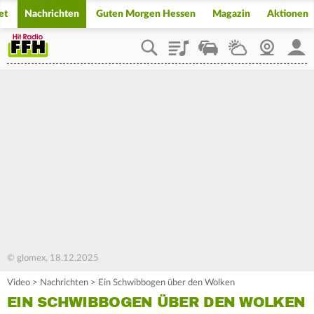
et
Nachrichten
Guten Morgen Hessen
Magazin
Aktionen
Playlist
Staupilot
Wetter
Webcam
Mein
© glomex, 18.12.2025
Video
>
Nachrichten
>
Ein Schwibbogen über den Wolken
EIN SCHWIBBOGEN ÜBER DEN WOLKEN