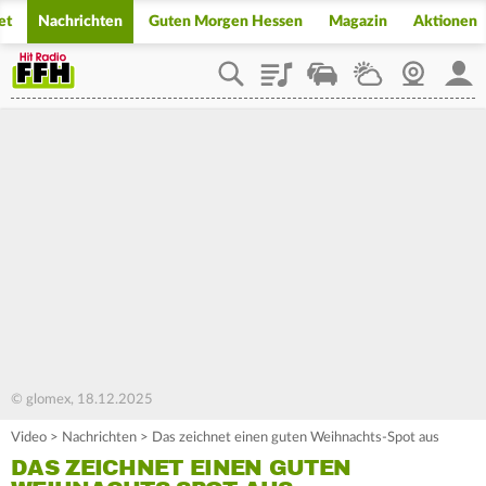
et
Nachrichten
Guten Morgen Hessen
Magazin
Aktionen
Playlist
Staupilot
Wetter
Webcam
Mein
© glomex, 18.12.2025
Video
>
Nachrichten
>
Das zeichnet einen guten Weihnachts-Spot aus
DAS ZEICHNET EINEN GUTEN