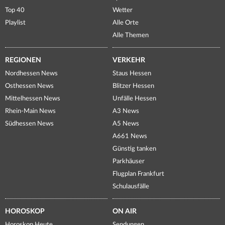
Top 40
Wetter
Playlist
Alle Orte
Alle Themen
REGIONEN
VERKEHR
Nordhessen News
Staus Hessen
Osthessen News
Blitzer Hessen
Mittelhessen News
Unfälle Hessen
Rhein-Main News
A3 News
Südhessen News
A5 News
A661 News
Günstig tanken
Parkhäuser
Flugplan Frankfurt
Schulausfälle
HOROSKOP
ON AIR
Horoskop Heute
Sendungen