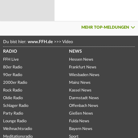
MEHR TOP-MELDUNGEN
Du bist hier:
www.FFH.de
>>>
Video
RADIO
NEWS
FFH Live
Hessen News
80er Radio
Frankfurt News
90er Radio
Wiesbaden News
2000er Radio
Mainz News
Rock Radio
Kassel News
Oldie Radio
Darmstadt News
Schlager Radio
Offenbach News
Party Radio
Gießen News
Lounge Radio
Fulda News
Weihnachtsradio
Bayern News
Meditationsradio
Sport