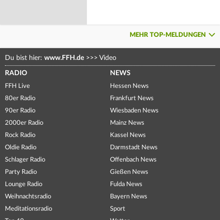
MEHR TOP-MELDUNGEN
Du bist hier:
www.FFH.de
>>>
Video
RADIO
NEWS
FFH Live
Hessen News
80er Radio
Frankfurt News
90er Radio
Wiesbaden News
2000er Radio
Mainz News
Rock Radio
Kassel News
Oldie Radio
Darmstadt News
Schlager Radio
Offenbach News
Party Radio
Gießen News
Lounge Radio
Fulda News
Weihnachtsradio
Bayern News
Meditationsradio
Sport