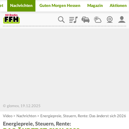
et
Nachrichten
Guten Morgen Hessen
Magazin
Aktionen
Playlist
Staupilot
Wetter
Webcam
Mein
© glomex, 19.12.2025
Video
>
Nachrichten
>
Energiepreie, Steuern, Rente: Das änderst sich 2026
Energiepreie, Steuern, Rente: