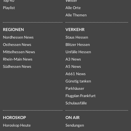
Top 40
Wetter
Playlist
Alle Orte
Alle Themen
REGIONEN
VERKEHR
Nordhessen News
Staus Hessen
Osthessen News
Blitzer Hessen
Mittelhessen News
Unfälle Hessen
Rhein-Main News
A3 News
Südhessen News
A5 News
A661 News
Günstig tanken
Parkhäuser
Flugplan Frankfurt
Schulausfälle
HOROSKOP
ON AIR
Horoskop Heute
Sendungen