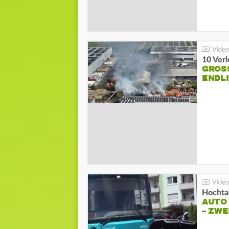
10 Ver
GROSS
NDLI
Hochta
AUTO
– ZW