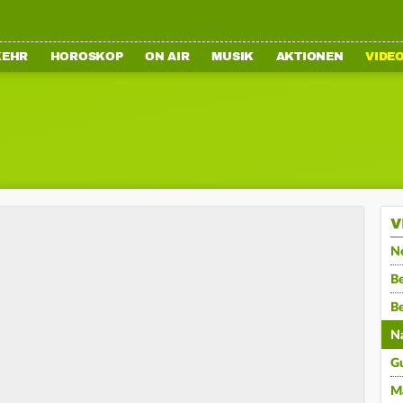
KEHR
HOROSKOP
ON AIR
MUSIK
AKTIONEN
VIDE
V
N
Be
B
N
G
M