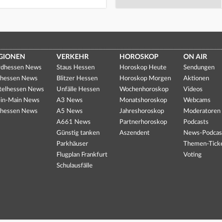
GIONEN
VERKEHR
HOROSKOP
ON AIR
dhessen News
Staus Hessen
Horoskop Heute
Sendungen
hessen News
Blitzer Hessen
Horoskop Morgen
Aktionen
telhessen News
Unfälle Hessen
Wochenhoroskop
Videos
in-Main News
A3 News
Monatshoroskop
Webcams
hessen News
A5 News
Jahreshoroskop
Moderatoren
A661 News
Partnerhoroskop
Podcasts
Günstig tanken
Aszendent
News-Podcas
Parkhäuser
Themen-Tick
Flugplan Frankfurt
Voting
Schulausfälle