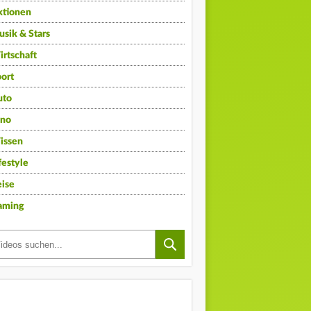
ktionen
sik & Stars
rtschaft
ort
uto
ino
issen
festyle
ise
aming