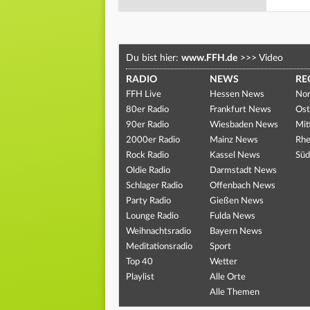
Du bist hier:
www.FFH.de
>>>
Video
RADIO
NEWS
RE
FFH Live
Hessen News
Nor
80er Radio
Frankfurt News
Ost
90er Radio
Wiesbaden News
Mit
2000er Radio
Mainz News
Rhe
Rock Radio
Kassel News
Süd
Oldie Radio
Darmstadt News
Schlager Radio
Offenbach News
Party Radio
Gießen News
Lounge Radio
Fulda News
Weihnachtsradio
Bayern News
Meditationsradio
Sport
Top 40
Wetter
Playlist
Alle Orte
Alle Themen