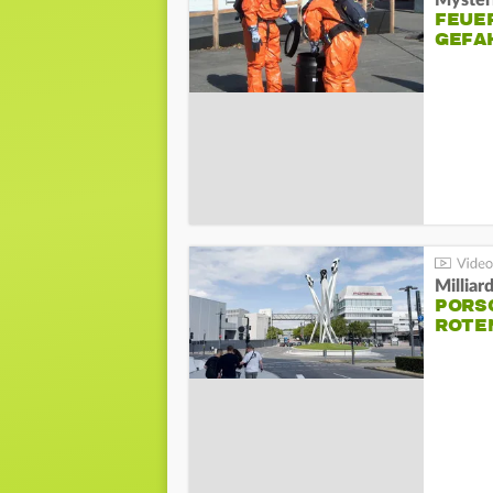
Mysteri
FEUE
GEFA
Millia
PORSC
ROTE