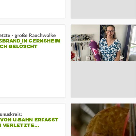
letzte - große Rauchwolke
BRAND IN GERNSHEIM E
CH GELÖSCHT
unuskreis:
 VON U-BAHN ERFASST
EI VERLETZTE…