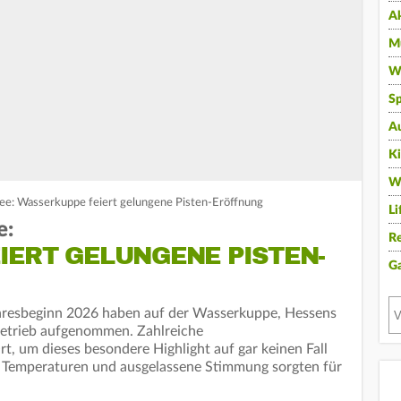
A
Mu
Wi
Sp
A
K
W
ee: Wasserkuppe feiert gelungene Pisten-Eröffnung
Li
e:
Re
IERT GELUNGENE PISTEN-
G
ahresbeginn 2026 haben auf der Wasserkuppe, Hessens
 Betrieb aufgenommen. Zahlreiche
t, um dieses besondere Highlight auf gar keinen Fall
e Temperaturen und ausgelassene Stimmung sorgten für