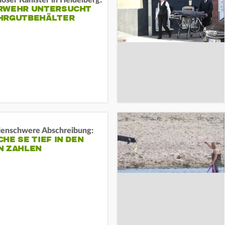
öser Kanister in Heidelberg:
RWEHR UNTERSUCHT
HRGUTBEHÄLTER
rdenschwere Abschreibung:
HE SE TIEF IN DEN
N ZAHLEN