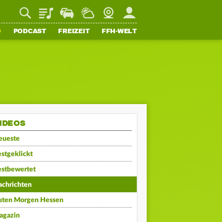
Playlist
Staupilot
Wetter
Webcam
Mein FFH
O
PODCAST
FREIZEIT
FFH-WELT
IDEOS
eueste
stgeklickt
estbewertet
achrichten
uten Morgen Hessen
agazin